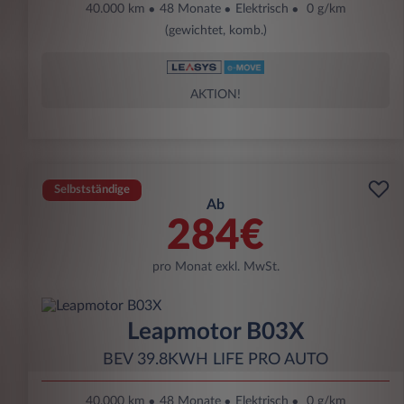
40.000 km
48 Monate
Elektrisch
0 g/km
(gewichtet, komb.)
AKTION!
Selbstständige
Ab
284€
pro Monat exkl. MwSt.
Leapmotor B03X
BEV 39.8KWH LIFE PRO AUTO
40.000 km
48 Monate
Elektrisch
0 g/km