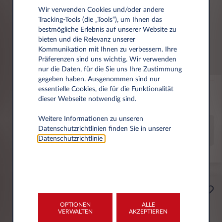
309€
Wir verwenden Cookies und/oder andere
pro Monat exkl. MwSt.
Tracking‑Tools (die „Tools“), um Ihnen das
bestmögliche Erlebnis auf unserer Website zu
bieten und die Relevanz unserer
Kommunikation mit Ihnen zu verbessern. Ihre
FIAT New 500e
Präferenzen sind uns wichtig. Wir verwenden
Hatchback 1.0 Hybrid 48 kW
nur die Daten, für die Sie uns Ihre Zustimmung
gegeben haben. Ausgenommen sind nur
essentielle Cookies, die für die Funktionalität
40.000 km
48 Monate
Hybrid
119 g/km
dieser Webseite notwendig sind.
(gewichtet, komb.)
Weitere Informationen zu unseren
Datenschutzrichtlinien finden Sie in unserer
AKTION!
Datenschutzrichtlinie
.
Selbstständige
Ab
OPTIONEN
ALLE
354€
VERWALTEN
AKZEPTIEREN