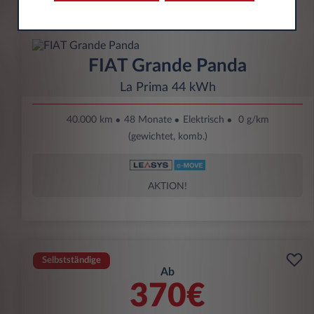
pro Monat exkl. MwSt.
FIAT Grande Panda
La Prima 44 kWh
40.000 km
48 Monate
Elektrisch
0 g/km
(gewichtet, komb.)
AKTION!
Selbstständige
Ab
370€