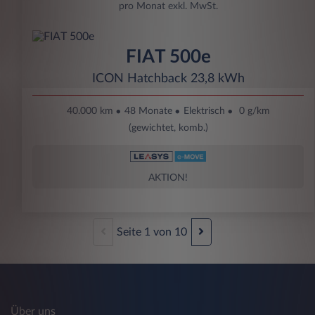
pro Monat exkl. MwSt.
FIAT 500e
ICON Hatchback 23,8 kWh
40.000 km
48 Monate
Elektrisch
0 g/km
(gewichtet, komb.)
AKTION!
Seite
1
von
10
Über uns