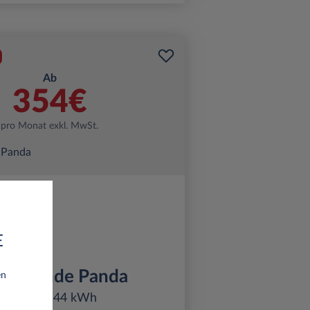
Ab
354€
pro Monat exkl. MwSt.
E
T Grande Panda
en
La Prima 44 kWh