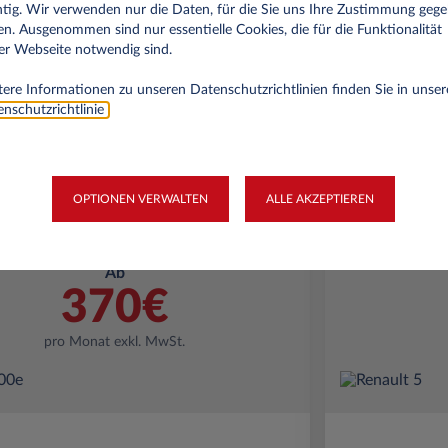
tig. Wir verwenden nur die Daten, für die Sie uns Ihre Zustimmung geg
00 km
48 Monate
Elektrisch
0 g/km
40.000 km
n. Ausgenommen sind nur essentielle Cookies, die für die Funktionalität
er Webseite notwendig sind.
(gewichtet, komb.)
ere Informationen zu unseren Datenschutzrichtlinien finden Sie in unser
nschutzrichtlinie
.
AKTION!
OPTIONEN VERWALTEN
ALLE AKZEPTIEREN
ändige
Selbstständige
Ab
370€
pro Monat exkl. MwSt.