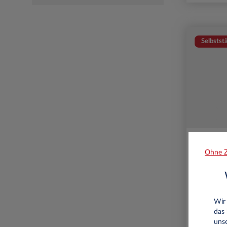
Selbstst
Ohne Z
Wir 
das 
unse