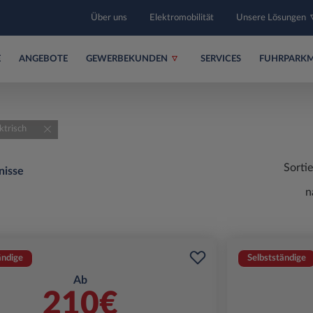
Über uns
Elektromobilität
Unsere Lösungen
E
ANGEBOTE
GEWERBEKUNDEN
SERVICES
FUHRPARK
ktrisch
Sorti
nisse
n
ändige
Selbstständige
Ab
210€