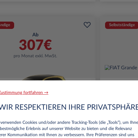
ändige
Selbstständige
Ab
307€
pro Monat exkl. MwSt.
ustimmung fortfahren →
WIR RESPEKTIEREN IHRE PRIVATSPHÄR
Leapmotor B05
FIA
verwenden Cookies und/oder andere Tracking‑Tools (die „Tools“), um Ihn
bestmögliche Erlebnis auf unserer Website zu bieten und die Relevanz
BEV 56.2kWh Life Pro
rer Kommunikation mit Ihnen zu verbessern. Ihre Präferenzen sind uns