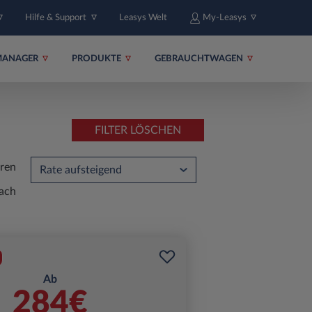
Hilfe & Support
Leasys Welt
My-Leasys
MANAGER
PRODUKTE
GEBRAUCHTWAGEN
FILTER LÖSCHEN
eren
ach
Ab
284€