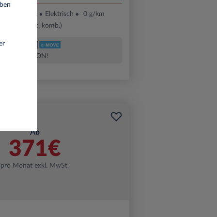
eben
48 Monate
Elektrisch
0 g/km
(gewichtet, komb.)
er
AKTION!
Ab
371€
pro Monat exkl. MwSt.