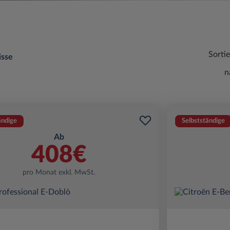
Sorti
isse
n
ändige
Selbstständige
Ab
408€
pro Monat exkl. MwSt.