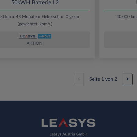
50kWH Batterie L2
00 km
48 Monate
Elektrisch
0 g/km
40.000 km
(gewichtet, komb.)
AKTION!
Seite
1
von
2
Leasys Austria GmbH