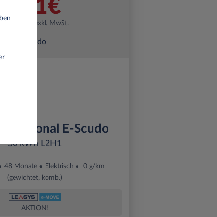
511€
eben
pro Monat exkl. MwSt.
er
rofessional E-Scudo
50 kWh L2H1
48 Monate
Elektrisch
0 g/km
(gewichtet, komb.)
AKTION!