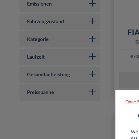
Emissionen
Fahrzeugzustand
FIA
Kategorie
B
Laufzeit
40.0
Gesamtlaufleistung
Preisspanne
Ohne Z
Selbstst
Wir 
das 