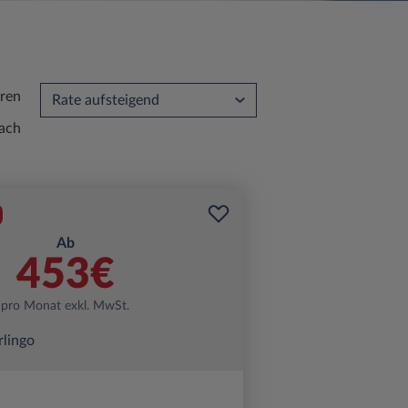
eren
ach
Ab
453€
pro Monat exkl. MwSt.