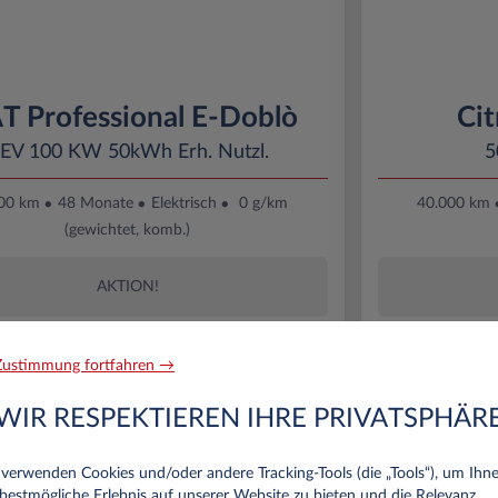
T Professional E-Doblò
Cit
EV 100 KW 50kWh Erh. Nutzl.
5
00 km
48 Monate
Elektrisch
0 g/km
40.000 km
(gewichtet, komb.)
AKTION!
ustimmung fortfahren →
WIR RESPEKTIEREN IHRE PRIVATSPHÄR
ändige
Selbstständige
Ab
verwenden Cookies und/oder andere Tracking‑Tools (die „Tools“), um Ihn
bestmögliche Erlebnis auf unserer Website zu bieten und die Relevanz