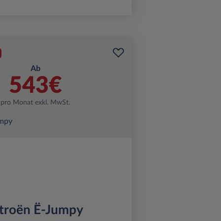
Ab
543€
pro Monat exkl. MwSt.
troën Ë-Jumpy