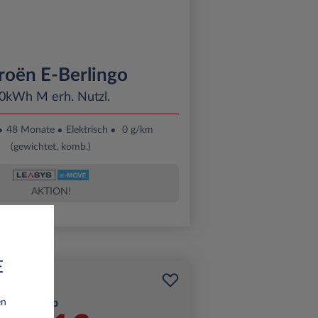
roën E-Berlingo
0kWh M erh. Nutzl.
48 Monate
Elektrisch
0 g/km
(gewichtet, komb.)
AKTION!
E
Ab
en