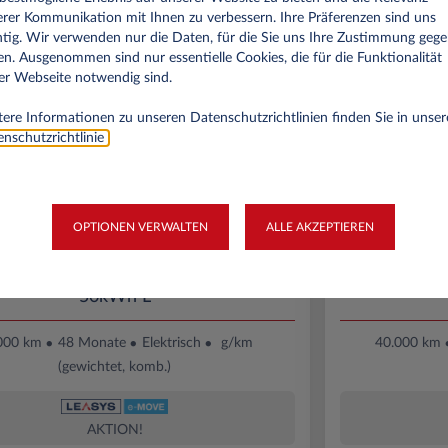
499€
rer Kommunikation mit Ihnen zu verbessern. Ihre Präferenzen sind uns
tig. Wir verwenden nur die Daten, für die Sie uns Ihre Zustimmung geg
pro Monat exkl. MwSt.
n. Ausgenommen sind nur essentielle Cookies, die für die Funktionalität
er Webseite notwendig sind.
ere Informationen zu unseren Datenschutzrichtlinien finden Sie in unser
nschutzrichtlinie
.
OPTIONEN VERWALTEN
ALLE AKZEPTIEREN
Opel Vivaro Electric
FIAT P
50kWh L
000 km
48 Monate
Elektrisch
g/km
40.000 km
(gewichtet, komb.)
AKTION!