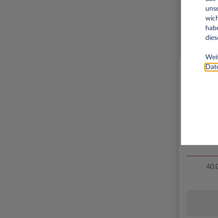
unse
wich
habe
dies
Weit
Date
40.