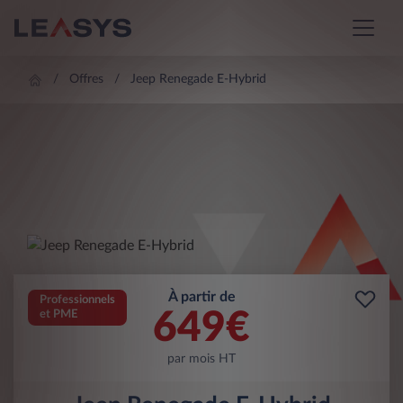
Offres
Jeep Renegade E-Hybrid
À partir de
Professionnels
649
€
et PME
par mois HT