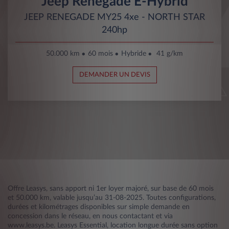
Jeep Renegade E-Hybrid
JEEP RENEGADE MY25 4xe - NORTH STAR
240hp
50.000 km
60 mois
Hybride
41 g/km
DEMANDER UN DEVIS
Offre Leasys, sans apport ni 1er loyer majoré, sur base de 60 mois
et 50.000 km, valable jusqu’au 31-08-2025. Toutes configurations,
durées et kilométrages disponibles sur simple demande en
concession dans le réseau, en nous contactant et via
www.leasys.be. Leasys Essential, location longue durée sans option