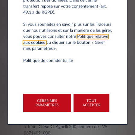
protection des données. Dans ce cas, le
transfert repose sur votre consentement (art.
49.1.a du RGPD).
Ville
Si vous souhaitez en savoir plus sur les Traceurs
que nous utilisons et sur la manière de les gérer,
vous pouvez consulter notre
Politique relative
aux cookies
ou cliquer sur le bouton « Gérer
mes paramètres ».
Politique de confidentialité
L'AVIS DE CONFIDENTIALITÉ -
COMMENT NOUS TRAITONS
VOS DONNEES
GÉRER MES
TOUT
PARAMÈTRES
ACCEPTER
Le titulaire du traitement de vos données
personnelles est Leasys S.p.A. (ci-après le
"Titulaire du traitement"), ayant son siège social
à Turin, Corso G. Agnelli 200, numéro de TVA
06714021000.