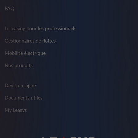
Agricole et du groupe Stellantis - à des fins de
FAQ
marketing traditionnel et non conventionnel,
de télémarketing, d'information commerciale,
d'envoi de matériel publicitaire ou de
réalisation d'études de marché, de vente
Le leasing pour les professionnels
directe ou de communication commerciale
Gestionnaires de flottes
interactive sur produits, services et autres
activités concernant les produits de tiers.
Mobilité électrique
La fourniture de données est facultative et le
Nos produits
refus de consentir à un tel traitement affecte
l'exécution des activités décrites ci-dessus.
Vous avez le droit de révoquer à tout moment
Devis en Ligne
le consentement donné précédemment en
référence aux fins visées au présent
Documents utiles
paragraphe par les moyens indiqués au point
5).
My Leasys
2) Destinataires des données personnelles
Pour les différentes finalités décrites ci-dessus,