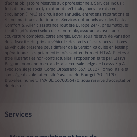
d’achat obligatoire réservée aux professionnels. Services inclus :
frais de financement, location du véhicule, taxes de mise en
circulation (TMC) et circulation annuelle, entretiens/réparations et
4 pneumatiques additionnels. Services optionnels avec les Packs
Comfort & All-In : assistance routière Europe 24/7, pneumatiques
illimités (été/hiver) selon usure normale, assurances avec une
couverture complète, carte énergie. Loyer sous réserve de variation
de la fiscalité, du prix du véhicule, des tarifs d’assurances et taxes.
Le véhicule présenté peut différer de la version calculée en leasing
opérationnel. Les prix mentionnés sont en Euro et HTVA. Photos à
titre illustratif et non-contractuelles. Proposition faite par Leasys
Belgium, nom commercial de la succursale belge de Leasys S.p.A.,
avec son siège social Corso Orbassano 367, 10137 Torino, Italie et
son siège d’exploitation situé avenue du Bourget 20 - 1130
Bruxelles, numéro TVA BE 0678856478, sous réserve d’acceptation
du dossier.
Services