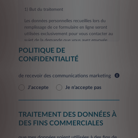
1) But du traitement
Les données personnelles recueillies lors du
remplissage de ce formulaire en ligne seront
utilisées exclusivement pour vous contacter au
sujet de la demande que vous avez envoyée.
POLITIQUE DE
La fourniture des données demandées aux fins
CONFIDENTIALITÉ
visées au présent point est nécessaire pour le
contact que vous avez demandé, et tout refus
de les fournir rendra impossible l'exécution des
de recevoir des communications marketing
activités de contact et d'informations
demandées par vous.
J’accepte
Je n'accepte pas
Les données fournies seront traitées dans un
délai de 30 jours à compter de la date de la
demande pour fournir le Service.
TRAITEMENT DES DONNÉES À
En outre, sur la base de votre consentement,
DES FINS COMMERCIALES
vos données personnelles seront traitées aux
fins suivantes:
que mes données soient utilisées à des fins de