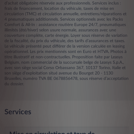
d’achat obligatoire réservée aux professionnels. Services inclus :
frais de financement, location du véhicule, taxes de mise en
circulation (TMC) et circulation annuelle, entretiens/réparations et
4 pneumatiques additionnels. Services optionnels avec les Packs
Comfort & All-In : assistance routière Europe 24/7, pneumatiques
illimités (été/hiver) selon usure normale, assurances avec une
couverture complète, carte énergie. Loyer sous réserve de variation
de la fiscalité, du prix du véhicule, des tarifs d’assurances et taxes.
Le véhicule présenté peut différer de la version calculée en leasing
opérationnel. Les prix mentionnés sont en Euro et HTVA. Photos à
titre illustratif et non-contractuelles. Proposition faite par Leasys
Belgium, nom commercial de la succursale belge de Leasys S.p.A.,
avec son siège social Corso Orbassano 367, 10137 Torino, Italie et
son siège d’exploitation situé avenue du Bourget 20 - 1130
Bruxelles, numéro TVA BE 0678856478, sous réserve d’acceptation
du dossier.
Services