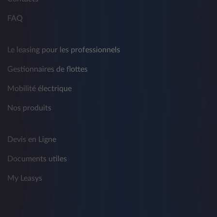
Agricole et du groupe Stellantis - à des fins de
marketing traditionnel et non conventionnel,
FAQ
de télémarketing, d'information commerciale,
d'envoi de matériel publicitaire ou de
réalisation d'études de marché, de vente
Le leasing pour les professionnels
directe ou de communication commerciale
interactive sur produits, services et autres
Gestionnaires de flottes
activités concernant les produits de tiers.
Mobilité électrique
La fourniture de données est facultative et le
refus de consentir à un tel traitement affecte
Nos produits
l'exécution des activités décrites ci-dessus.
Vous avez le droit de révoquer à tout moment
Devis en Ligne
le consentement donné précédemment en
référence aux fins visées au présent
Documents utiles
paragraphe par les moyens indiqués au point
5).
My Leasys
2) Destinataires des données personnelles
Pour les différentes finalités décrites ci-dessus,