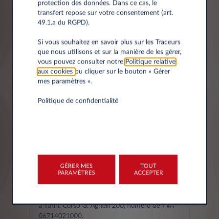
protection des données. Dans ce cas, le
transfert repose sur votre consentement (art.
49.1.a du RGPD).
Ville
Si vous souhaitez en savoir plus sur les Traceurs
que nous utilisons et sur la manière de les gérer,
vous pouvez consulter notre
Politique relative
aux cookies
ou cliquer sur le bouton « Gérer
mes paramètres ».
Politique de confidentialité
L'AVIS DE CONFIDENTIALITÉ -
COMMENT NOUS TRAITONS
VOS DONNEES
GÉRER MES
TOUT
PARAMÈTRES
ACCEPTER
Le titulaire du traitement de vos données
personnelles est Leasys S.p.A. (ci-après le
"Titulaire du traitement"), ayant son siège social
à Turin, Corso G. Agnelli 200, numéro de TVA
06714021000.