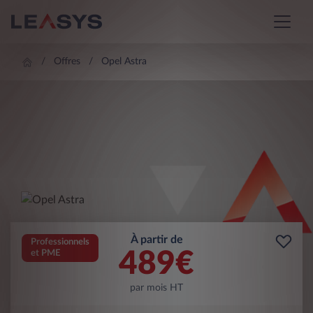
Offres
Opel Astra
À partir de
Professionnels
489
€
et PME
par mois HT