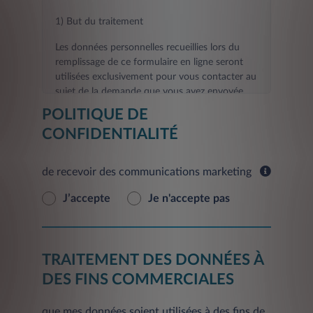
1) But du traitement
Les données personnelles recueillies lors du
remplissage de ce formulaire en ligne seront
utilisées exclusivement pour vous contacter au
sujet de la demande que vous avez envoyée.
POLITIQUE DE
La fourniture des données demandées aux fins
CONFIDENTIALITÉ
visées au présent point est nécessaire pour le
contact que vous avez demandé, et tout refus
de les fournir rendra impossible l'exécution des
de recevoir des communications marketing
activités de contact et d'informations
demandées par vous.
J’accepte
Je n'accepte pas
Les données fournies seront traitées dans un
délai de 30 jours à compter de la date de la
demande pour fournir le Service.
TRAITEMENT DES DONNÉES À
En outre, sur la base de votre consentement,
DES FINS COMMERCIALES
vos données personnelles seront traitées aux
fins suivantes:
que mes données soient utilisées à des fins de