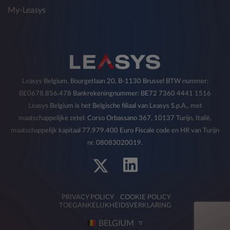
commerciële communicatie over producten,
My-Leasys
diensten en andere activiteiten met betrekking
tot producten van derden.
De verstrekking van gegevens is facultatief en
het niet verlenen van toestemming voor een
dergelijke verwerking is van invloed op de
uitvoering van de hierboven beschreven
Leasys Belgium, Bourgetlaan 20, B-1130 Brussel BTW nummer:
activiteiten.
BE0678.856.478 Bankrekeningnummer: BE72 7360 4441 1516
U hebt te allen tijde het recht om de eerder
Leasys Belgium is het Belgische filiaal van Leasys S.p.A., met
gegeven toestemming met betrekking tot de in
maatschappelijke zetel: Corso Orbassano 367, 10137 Turijn, Italië,
deze paragraaf genoemde doeleinden in te
maatschappelijk kapitaal 77.979.400 Euro Fiscale code en HR van Turijn
trekken op de in punt 5) aangegeven wijze.
nr. 08083020019.
2) Ontvangers van persoonsgegevens
Voor de verschillende hierboven beschreven
PRIVACY POLICY
COOKIE POLICY
doeleinden kan de Eigenaar zijn gegevens,
TOEGANKELIJKHEIDSVERKLARING
steeds met inachtneming van de rechten en
BELGIUM
garanties voorzien in de huidige wetgeving, aan