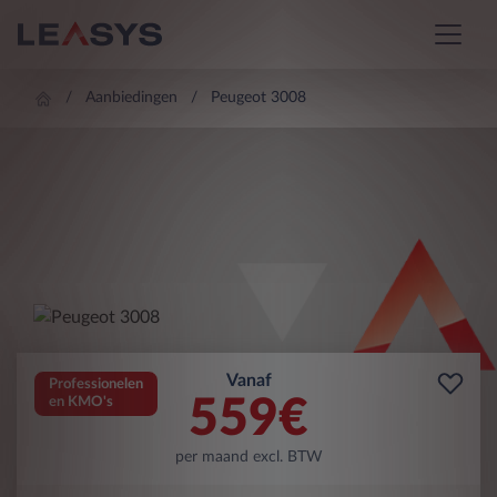
Aanbiedingen
Peugeot 3008
Vanaf
Professionelen
559
€
en KMO's
per maand excl. BTW