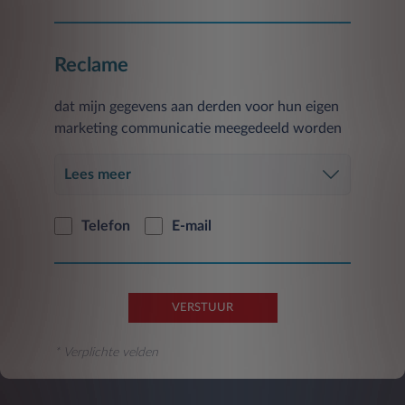
De verstrekking van gegevens is facultatief en
het niet verlenen van toestemming voor een
Reclame
dergelijke verwerking is van invloed op de
uitvoering van de hierboven beschreven
dat mijn gegevens aan derden voor hun eigen
activiteiten.
marketing communicatie meegedeeld worden
U hebt te allen tijde het recht om de eerder
gegeven toestemming met betrekking tot de in
Lees meer
deze paragraaf genoemde doeleinden in te
trekken op de in punt 5) aangegeven wijze.
Telefon
E-mail
De verstrekte gegevens worden gedurende
vierentwintig maanden vanaf de verstrekking
ervan verwerkt en worden vervolgens
geanonimiseerd of verwijderd.
VERSTUUR
* Verplichte velden
1.B) om alleen de promoties te ontvangen die
het meest overeenkomen met uw voorkeuren
en gewoonten.