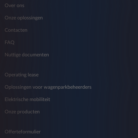
De verstrekte gegevens worden gedurende
Over ons
twaalf maanden vanaf de verstrekking ervan
verwerkt en worden vervolgens
Onze oplossingen
geanonimiseerd of verwijderd.
Contacten
FAQ
C) commerciële promoties ontvangen met
betrekking tot producten en diensten die door
Nuttige documenten
andere bedrijven worden aangeboden.
Deze verwerking omvat de mededeling van
persoonsgegevens aan de partnerbedrijven van
Operating lease
Leasys - met inbegrip van bijvoorbeeld, maar
Oplossingen voor wagenparkbeheerders
niet beperkt tot, derden en/of andere bedrijven
van de FCA Bank en FCA Group en van de
Elektrische mobiliteit
Crédit Agricole Group - ten behoeve van
traditionele en onconventionele marketing,
Onze producten
telemarketing, commerciële informatie, het
verzenden van reclamemateriaal of het
uitvoeren van marktonderzoek, directe
Offerteformulier
verkoopactiviteiten of interactieve