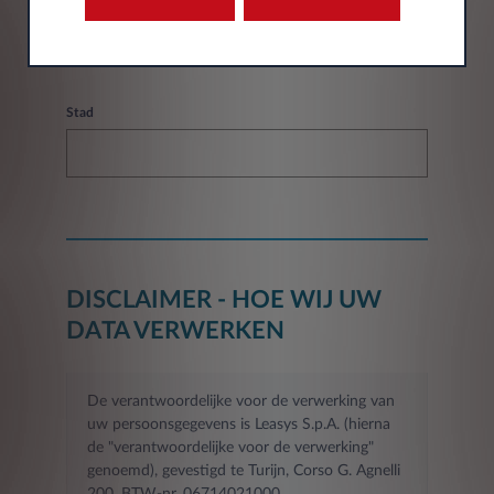
Stad
DISCLAIMER - HOE WIJ UW
DATA VERWERKEN
De verantwoordelijke voor de verwerking van
uw persoonsgegevens is Leasys S.p.A. (hierna
de "verantwoordelijke voor de verwerking"
genoemd), gevestigd te Turijn, Corso G. Agnelli
200, BTW-nr. 06714021000.