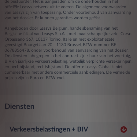
de bestuurder. Het is aangeraden om de onderhouden in het
officiële Leasys netwerk uit te voeren. De algemene voorwaarden
van Leasys zijn van toepassing. Onder voorbehoud van aanvaarding
van het dossier. Er kunnen garanties worden geëist.
Aangeboden door Leasys Belgium, handelsbenaming van het
Belgische filiaal van Leasys S.p.A. , met maatschappelijke zetel Corso
Orbassano 367, 10137 Torino, Italië en met exploitatiezetel
gevestigd Bourgetlaan 20 - 1130 Brussel, BTW nummer BE
0678856478, onder voorbehoud van aanvaarding van het dossier.
De diensten inbegrepen in het contract zijn : huur van het voertuig,
BIV en jaarlijkse verkeersbelasting, wettelijk verplichte verzekeringen,
en pechbijstand, rechtsbijstand. De offerte Leasys Global is niet
cumuleerbaar met andere commerciële aanbiedingen. De vermelde
prijzen zijn in Euro en BTW excl.
Diensten
Verkeersbelastingen + BIV