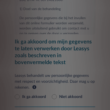
1) Doel van de behandeling
De persoonlijke gegevens die bij het invullen
van dit online formulier worden verzameld,
worden uitsluitend gebruikt om contact met u
op te nemen over de door u verzonden
aanvraag.
Ik ga akkoord om mijn gegevens
te laten verwerken door Leasys
Het verstrekken van de gevraagde gegevens
voor de in dit punt genoemde doeleinden is
zoals beschreven in
noodzakelijk voor het contact dat u hebt
bovenvermelde tekst
aangevraagd en elke weigering om ze te
verstrekken zal het onmogelijk maken om de
door u gevraagde contact- en
Leasys behandelt uw persoonlijke gegevens
informatieactiviteiten uit te voeren.
met respect en voorzichtigheid. Daar mag u op
rekenen.
De verstrekte gegevens worden verwerkt tot
30 dagen na de datum van het verzoek om de
Ik ga akkoord
Niet akkoord
Dienst te verlenen.