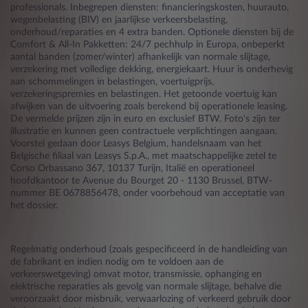
professionals. Inbegrepen diensten: financieringskosten, huurauto,
wegenbelasting (BIV) en jaarlijkse verkeersbelasting,
onderhoud/reparaties en 4 extra banden. Optionele diensten bij de
Comfort & All-In Pakketten: 24/7 pechhulp in Europa, onbeperkt
aantal banden (zomer/winter) afhankelijk van normale slijtage,
verzekering met volledige dekking, energiekaart. Huur is onderhevig
aan schommelingen in belastingen, voertuigprijs,
verzekeringspremies en belastingen. Het getoonde voertuig kan
afwijken van de uitvoering zoals berekend bij operationele leasing.
De vermelde prijzen zijn in euro en exclusief BTW. Foto's zijn ter
illustratie en kunnen geen contractuele verplichtingen aangaan.
Voorstel gedaan door Leasys Belgium, handelsnaam van het
Belgische filiaal van Leasys S.p.A., met maatschappelijke zetel te
Corso Orbassano 367, 10137 Turijn, Italië en operationeel
hoofdkantoor te Avenue du Bourget 20 - 1130 Brussel, BTW-
nummer BE 0678856478, onder voorbehoud van acceptatie van
het dossier.
Regelmatig onderhoud (zoals gespecificeerd in de handleiding van
de fabrikant en indien nodig om te voldoen aan de
verkeerswetgeving) omvat motor, transmissie, ophanging en
elektrische reparaties als gevolg van normale slijtage, behalve die
veroorzaakt door misbruik, verwaarlozing of verkeerd gebruik door