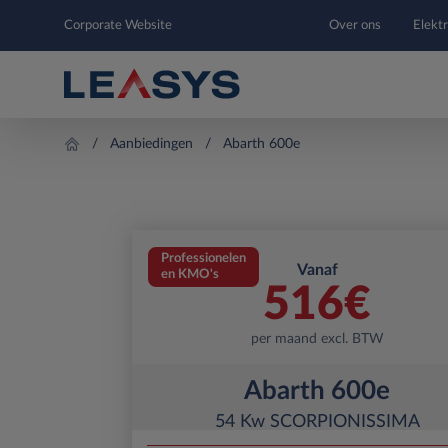
Corporate Website
Over ons
Elektr
Aanbiedingen
Abarth 600e
Professionelen
Vanaf
en KMO's
516
€
per maand excl. BTW
Abarth 600e
54 Kw SCORPIONISSIMA