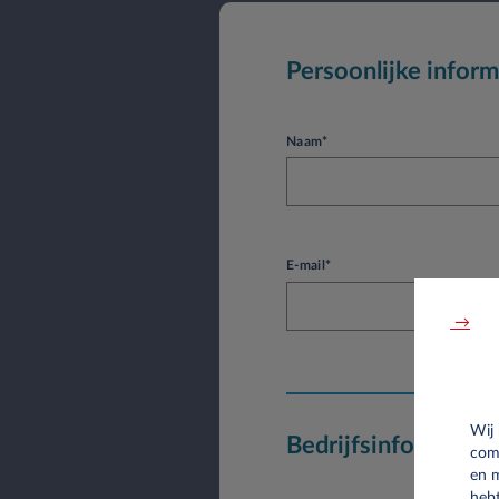
Persoonlijke inform
Naam*
E-mail*
→
Wij
Bedrijfsinformatie
com
en 
hebt