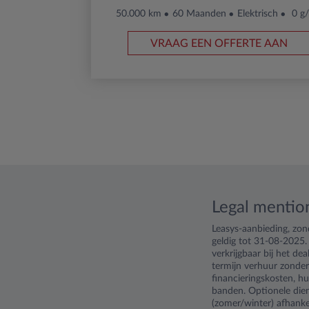
50.000 km
60 Maanden
Elektrisch
0 g
VRAAG EEN OFFERTE AAN
Legal mentio
Leasys-aanbieding, zo
geldig tot 31-08-2025.
verkrijgbaar bij het d
termijn verhuur zonder
financieringskosten, hu
banden. Optionele dien
(zomer/winter) afhankel