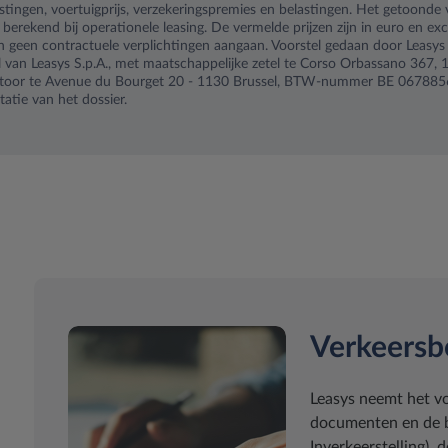
tingen, voertuigprijs, verzekeringspremies en belastingen. Het getoonde 
 berekend bij operationele leasing. De vermelde prijzen zijn in euro en exc
nen geen contractuele verplichtingen aangaan. Voorstel gedaan door Leas
al van Leasys S.p.A., met maatschappelijke zetel te Corso Orbassano 367, 10
ntoor te Avenue du Bourget 20 - 1130 Brussel, BTW-nummer BE 067885
tie van het dossier.
Verkeersb
Leasys neemt het vo
documenten en de be
Inverkeerstelling),