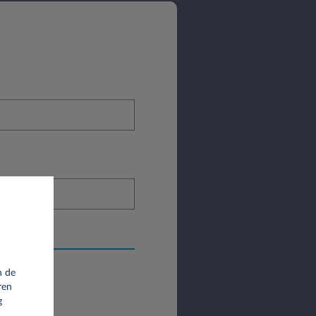
n de
ren
g