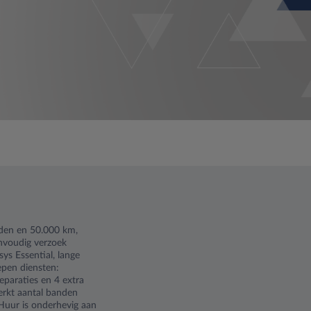
nden en 50.000 km,
envoudig verzoek
ys Essential, lange
epen diensten:
eparaties en 4 extra
erkt aantal banden
 Huur is onderhevig aan