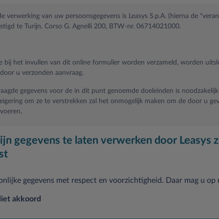
e verwerking van uw persoonsgegevens is Leasys S.p.A. (hierna de "veran
stigd te Turijn, Corso G. Agnelli 200, BTW-nr. 06714021000.
e bij het invullen van dit online formulier worden verzameld, worden uits
door u verzonden aanvraag.
aagde gegevens voor de in dit punt genoemde doeleinden is noodzakelijk
eigering om ze te verstrekken zal het onmogelijk maken om de door u ge
 voeren.
den verwerkt tot 30 dagen na de datum van het verzoek om de Dienst te
ijn gegevens te laten verwerken door Leasys z
st
van uw toestemming uw persoonlijke gegevens verwerkt voor de volgen
nlijke gegevens met respect en voorzichtigheid. Daar mag u op
iet akkoord
t betrekking tot de verschillende soorten producten van Leasys S.p.A.