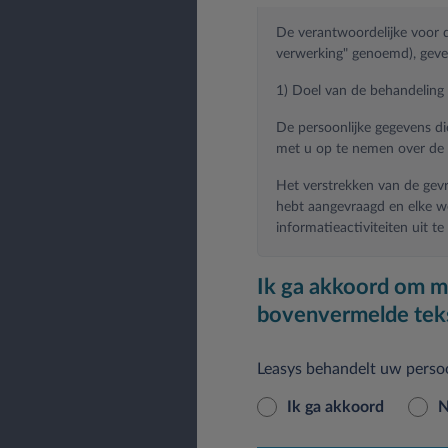
De verantwoordelijke voor d
verwerking" genoemd), geve
1) Doel van de behandeling
De persoonlijke gegevens di
met u op te nemen over de 
Het verstrekken van de gevr
hebt aangevraagd en elke w
informatieactiviteiten uit te
De verstrekte gegevens wor
Ik ga akkoord om m
bovenvermelde tek
Bovendien worden op basis 
Leasys behandelt uw persoo
Ik ga akkoord
N
1.A) promoties ontvangen me