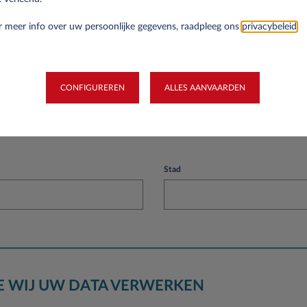
Btw-nummer*
 meer info over uw persoonlijke gegevens, raadpleeg ons
privacybeleid
.
CONFIGUREREN
ALLES AANVAARDEN
Stad
OE WIJ UW DATA VERWERKEN