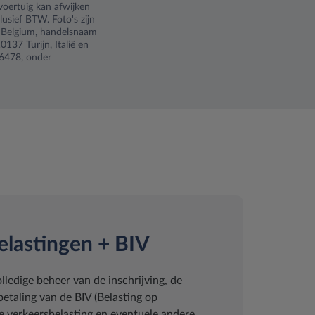
voertuig kan afwijken
lusief BTW. Foto's zijn
ys Belgium, handelsnaam
137 Turijn, Italië en
6478, onder
elastingen + BIV
lledige beheer van de inschrijving, de
taling van de BIV (Belasting op
 de verkeersbelasting en eventuele andere