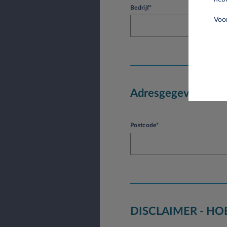
Bedrijf*
Voor
Adresgegevens
Postcode*
DISCLAIMER - H