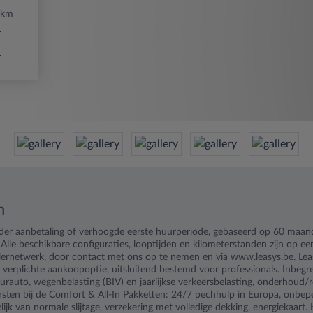
/km
n
nder aanbetaling of verhoogde eerste huurperiode, gebaseerd op 60 maa
 Alle beschikbare configuraties, looptijden en kilometerstanden zijn op e
ealernetwerk, door contact met ons op te nemen en via www.leasys.be. Leas
 verplichte aankoopoptie, uitsluitend bestemd voor professionals. Inbegr
urauto, wegenbelasting (BIV) en jaarlijkse verkeersbelasting, onderhoud/r
sten bij de Comfort & All-In Pakketten: 24/7 pechhulp in Europa, onbep
ijk van normale slijtage, verzekering met volledige dekking, energiekaart.