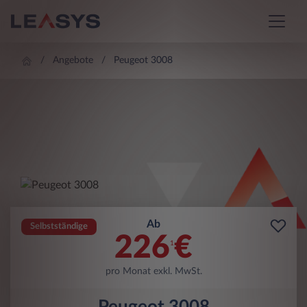
Angebote
Peugeot 3008
Ab
Selbstständige
226
€
1
pro Monat exkl. MwSt.
Peugeot 3008