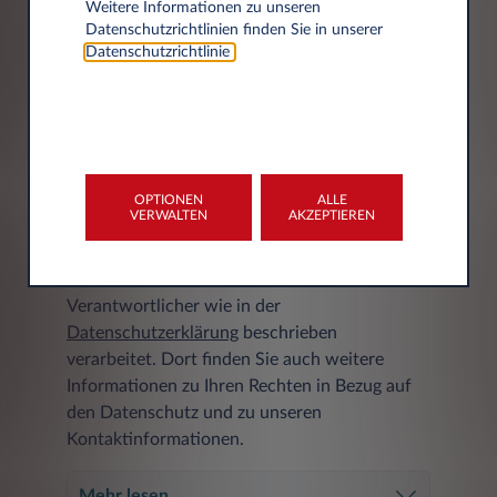
Weitere Informationen zu unseren
Datenschutzrichtlinien finden Sie in unserer
Datenschutzrichtlinie
.
DATENSCHUTZERKLÄRUNG
Ihre personenbezogenen Daten werden von
OPTIONEN
ALLE
VERWALTEN
AKZEPTIEREN
Leasys S.p.A. Zweigstelle Deutschland,
Friedrich-Lutzmann-Ring 1, 65428
Rüsselsheim am Main, Deutschland, als
Verantwortlicher wie in der
Datenschutzerklärung
beschrieben
verarbeitet. Dort finden Sie auch weitere
Informationen zu Ihren Rechten in Bezug auf
den Datenschutz und zu unseren
Kontaktinformationen.
Mehr lesen