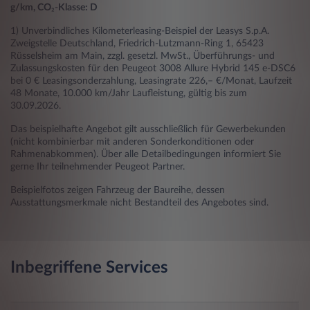
g/km, CO
₂-
Klasse: D
1) Unverbindliches Kilometerleasing-Beispiel der Leasys S.p.A.
Zweigstelle Deutschland, Friedrich-Lutzmann-Ring 1, 65423
Rüsselsheim am Main, zzgl. gesetzl. MwSt., Überführungs- und
Zulassungskosten für den Peugeot 3008 Allure Hybrid 145 e-DSC6
bei 0 € Leasingsonderzahlung, Leasingrate 226,– €/Monat, Laufzeit
48 Monate, 10.000 km/Jahr Laufleistung, gültig bis zum
30.09.2026.
Das beispielhafte Angebot gilt ausschließlich für Gewerbekunden
(nicht kombinierbar mit anderen Sonderkonditionen oder
Rahmenabkommen). Über alle Detailbedingungen informiert Sie
gerne Ihr teilnehmender Peugeot Partner.
Beispielfotos zeigen Fahrzeug der Baureihe, dessen
Ausstattungsmerkmale nicht Bestandteil des Angebotes sind.
Inbegriffene Services