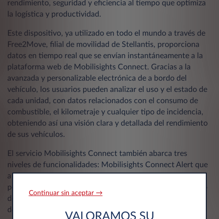
rendimiento, seguridad y eficiencia al tiempo que optimiza
la logística y productividad.
Este dispositivo, ya utilizado en todo el mundo a través de
Free2Move, filial de movilidad de Stellantis, proporciona
datos en tiempo real que se envían instantáneamente a la
plataforma web de Mobilisights Connect. Gracias a la
avanzada y personalizable electrónica de a bordo del
vehículo, los usuarios pueden analizar el uso y el estado de
cada unidad, con datos relacionados con el consumo de
combustible, el kilometraje y cualquier tipo de incidencia,
obteniendo así una visión clara y detallada del rendimiento
de sus vehículos.
El servicio Mobilisights Connect también abarca tres
niveles de funcionalidades: Mobilisights Connect Alert que
a través alertas mecánicas y de mantenimiento que
permiten un mantenimiento preventivo y reducen el riesgo
Continuar sin aceptar →
de imprevistos; ecodriving, que informa sobre los hábitos
de conducción, ayudando a reducir el consumo de
VALORAMOS SU