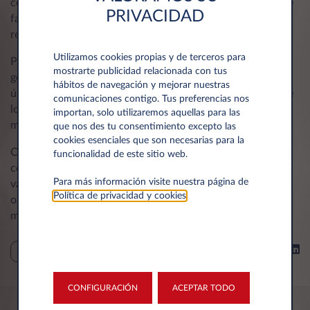
combustible y el impacto ambiental; y geolocalización, que
PRIVACIDAD
facilita la ubicación y gestión de toda la flota en tiempo
real.
Utilizamos cookies propias y de terceros para
Por todo ello, Mobilisights Connect no solo facilita la
mostrarte publicidad relacionada con tus
gestión de flota mediante tecnologías de conectividad de
hábitos de navegación y mejorar nuestras
última generación, sino que también optimiza el control de
comunicaciones contigo. Tus preferencias nos
los costes operativos, abarcando gastos de asistencia y
importan, solo utilizaremos aquellas para las
mantenimiento.
que nos des tu consentimiento excepto las
cookies esenciales que son necesarias para la
Con esta integración, Leasys refleja su firme compromiso
funcionalidad de este sitio web.
con la innovación y la adopción de tecnologías de
Para más información visite nuestra página de
vanguardia, garantizando a sus clientes una experiencia
Política de privacidad y cookies
.
optimizada y alineada con las necesidades actuales del
mercado.
Compartir en
NOTAS DE PRENSA
CONFIGURACIÓN
ACEPTAR TODO