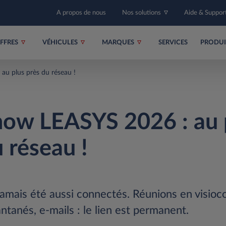
A propos de nous
Nos solutions
Aide & Suppor
FFRES
VÉHICULES
MARQUES
SERVICES
PRODU
u plus près du réseau !
ow LEASYS 2026 : au 
 réseau !
amais été aussi connectés. Réunions en visioc
ntanés, e-mails : le lien est permanent.