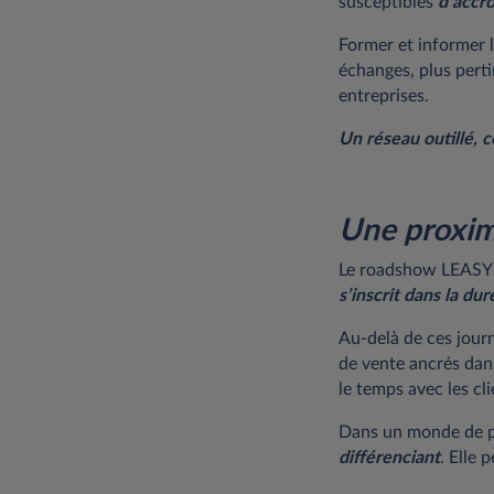
susceptibles
d’accro
Former et informer l
échanges, plus pert
entreprises.
Un réseau outillé, ce
Une proxim
Le roadshow LEASYS
s’inscrit dans la dur
Au-delà de ces jour
de vente ancrés dans
le temps avec les cli
Dans un monde de p
différenciant
. Elle 