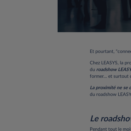
Et pourtant, "connec
Chez LEASYS, la proxi
du
roadshow LEAS
former… et surtout 
La proximité ne se dé
du roadshow LEASYS 
Le roadshow
Pendant tout le mois