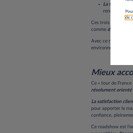
La fidélisation
renouvellemen
Pour
de c
Ces trois thèmes str
comme
des leviers 
Avec ce roadshow, 
environnement fisca
Mieux acco
Ce « tour de France 
résolument orienté 
La satisfaction clien
pour apporter le ma
confiance, pleinemen
Ce roadshow est l’oc