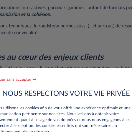
 formations interactives, parcours gamifiés : autant de formats p
ansmission et la cohésion
.
ons techniques, le roadshow permet aussi (…et surtout) de resser
ée de convivialité.
s au cœur des enjeux clients
s’articule autour de trois thématiques qui répondent aux besoi
rimés par les clients.
uer sans accepter →
ouvoir conseiller les clients et utiliser la fiscalité comme levier 
NOUS RESPECTONS VOTRE VIE PRIVÉE
et complexe et en perpétuelle évolution, devenu incontournable
ec les entreprises.
 utilisons les cookies afin de vous offrir une expérience optimale et une
s services
: permettre aux vendeurs de maîtriser les offres, leurs
unication pertinente sur nos sites. Nous veillons à obtenir votre
ationnels qu’elles apportent aux entreprises. De vrais atouts con
entement quant à l’usage de vos données et nous nous engageons à les
s des clients.
ecter à l'exception des cookies essentiels qui sont nécessaires au
tionnement de ce site web..