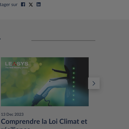
tager sur
r
13 Dec 2023
12 Dec 20
Comprendre la Loi Climat et
Avanta