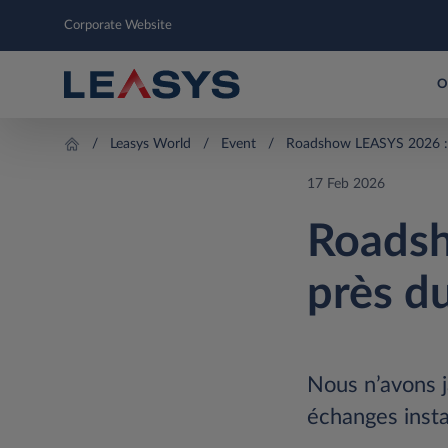
Corporate Website
O
Leasys World
Event
Roadshow LEASYS 2026 : a
17 Feb 2026
Roadsh
près du
Nous n’avons j
échanges insta