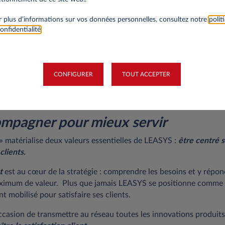
 client
: approfondir la relation client post signature pour favoris
ts.
 plus d’informations sur vos données personnelles, consultez notre
polit
onfidentialité
.
ucturants seront traités par des
experts de chaque thématique
concrets
pour renforcer l’efficacité commerciale et la qualité du 
LEASYS affirme
sa volonté de soutenir durablement ses partena
CONFIGURER
TOUT ACCEPTER
l et concurrentiel en constante évolution.
mpagner pour mieux servir
» matérialise deux valeurs essentielles de LEASYS :
être centré s
clients.
t
est au cœur de la stratégie : comprendre les besoins et y répo
ximum de valeur. Plus que jamais LEASYS se positionne comme 
t mobilisé pour satisfaire ses clients.
casion de transmettre au réseau toutes les innovations produits