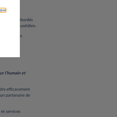
er les
ique
. Ils seront abordés
conseil au quotidien.
ires
dans un
ur l’humain et
ndre efficacement
un partenaire de
 et services