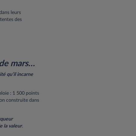
 dans leurs
ttentes des
 de mars…
té qu’il incarne
loie : 1 500 points
tion construite dans
rqueur
e la valeur
.