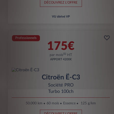
DÉCOUVREZ L'OFFRE
VU dérivé VP
Professionnels
175€
(1)
par mois
HT
APPORT
4200€
Citroën Ë-C3
Société PRO
Turbo 100ch
50.000 km
60 mois
Essence
125 g/km
DÉCOUVREZ L'OFFRE