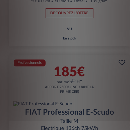
50.000 km
60 mois
Diesel
139 g/km
DÉCOUVREZ L'OFFRE
VU
En stock
Professionnels
185€
(1)
par mois
HT
APPORT
2500€ (INCLUANT LA
PRIME CEE)
FIAT Professional E-Scudo
Taille M
Electrique 136ch 75kWh