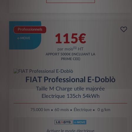
Professionnels
115€
e-MOVE
(1)
par mois
HT
APPORT
5000€ (INCLUANT LA
PRIME CEE)
FIAT Professional E-Doblò
Taille M Charge utile majorée
Electrique 135ch 54kWh
75.000 km
60 mois
Électrique
0 g/km
Activez le mode électrique