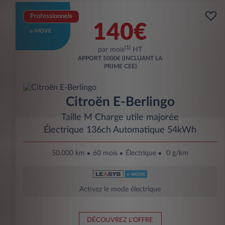
Professionnels
140€
e-MOVE
(1)
par mois
HT
APPORT
5000€ (INCLUANT LA
PRIME CEE)
Citroën E-Berlingo
Taille M Charge utile majorée
Électrique 136ch Automatique 54kWh
50.000 km
60 mois
Électrique
0 g/km
Activez le mode électrique
DÉCOUVREZ L'OFFRE