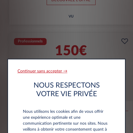
DÉCOUVREZ L'OFFRE
VU
Professionnels
150€
(1)
par mois
HT
APPORT
5000€
Continuer sans accepter →
NOUS RESPECTONS
Opel Combo
VOTRE VIE PRIVÉE
CARGO
Taille M Diesel 100ch
Nous utilisons les cookies afin de vous offrir
une expérience optimale et une
75.000 km
60 mois
Diesel
138 g/km
communication pertinente sur nos sites. Nous
veillons à obtenir votre consentement quant à
DÉCOUVREZ L'OFFRE