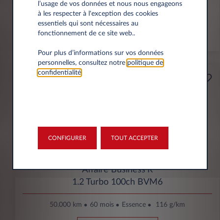
l’usage de vos données et nous nous engageons
à les respecter à l'exception des cookies
VU
essentiels qui sont nécessaires au
fonctionnement de ce site web..
En stock
Pour plus d’informations sur vos données
personnelles, consultez notre
politique de
confidentialité
.
Professionnels
165€
(1)
par mois
HT
APPORT
4200€
CONFIGURER
TOUT ACCEPTER
Opel Corsa
Affaire Business'R
1.2 Turbo 100ch BVM6
50.000 km
60 mois
Essence
116 g/km