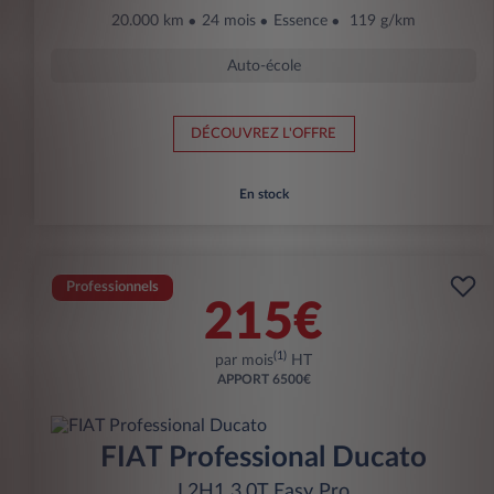
20.000 km
24 mois
Essence
119 g/km
Auto-école
DÉCOUVREZ L'OFFRE
En stock
Professionnels
215€
(1)
par mois
HT
APPORT
6500€
FIAT Professional Ducato
L2H1 3.0T Easy Pro