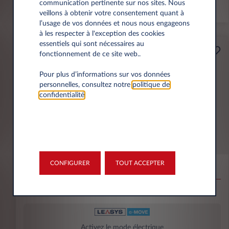
communication pertinente sur nos sites. Nous
veillons à obtenir votre consentement quant à
l’usage de vos données et nous nous engageons
à les respecter à l'exception des cookies
essentiels qui sont nécessaires au
Professionnels
fonctionnement de ce site web..
115€
e-MOVE
Pour plus d’informations sur vos données
(1)
personnelles, consultez notre
politique de
par mois
HT
APPORT
5000€ (INCLUANT LA
confidentialité
.
PRIME CEE)
FIAT Professional E-Doblò
Taille M Charge utile majorée
CONFIGURER
TOUT ACCEPTER
Electrique 135ch 54kWh
75.000 km
60 mois
Électrique
0 g/km
Activez le mode électrique