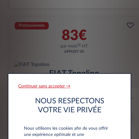
Professionnels
83€
(1)
par mois
HT
APPORT
0€
FIAT Topolino
Topolino
Continuer sans accepter →
AUTO-ÉCOLE
NOUS RESPECTONS
30.000 km
36 mois
Électrique
0 g/km
VOTRE VIE PRIVÉE
Auto-école
Nous utilisons les cookies afin de vous offrir
une expérience optimale et une
DÉCOUVREZ L'OFFRE