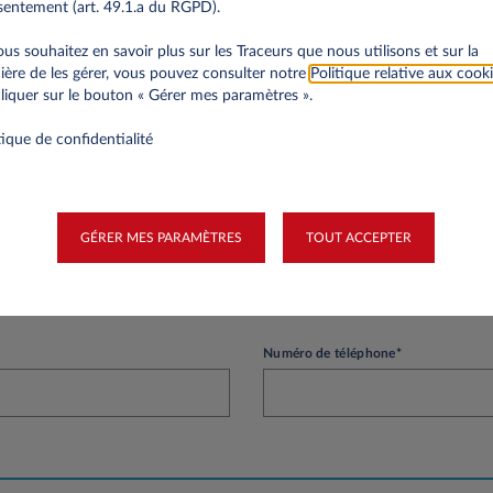
entement (art. 49.1.a du RGPD).
votre société aura plus d'un an d’existence et que vos premiers bilans seront pu
ossier crédit par Leasys Luxembourg.
ous souhaitez en savoir plus sur les Traceurs que nous utilisons et sur la
ère de les gérer, vous pouvez consulter notre
Politique relative aux cook
liquer sur le bouton « Gérer mes paramètres ».
tique de confidentialité
nnelles
Nom*
GÉRER MES PARAMÈTRES
TOUT ACCEPTER
Numéro de téléphone*