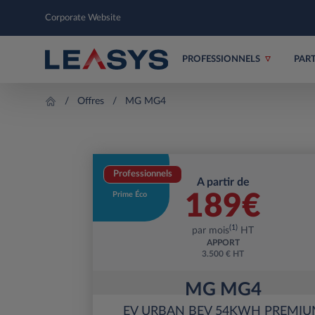
Corporate Website
PROFESSIONNELS
PAR
Offres
MG MG4
Professionnels
A partir de
Prime Éco
189
€
(1)
par mois
HT
APPORT
3.500 € HT
MG MG4
EV URBAN BEV 54KWH PREMI