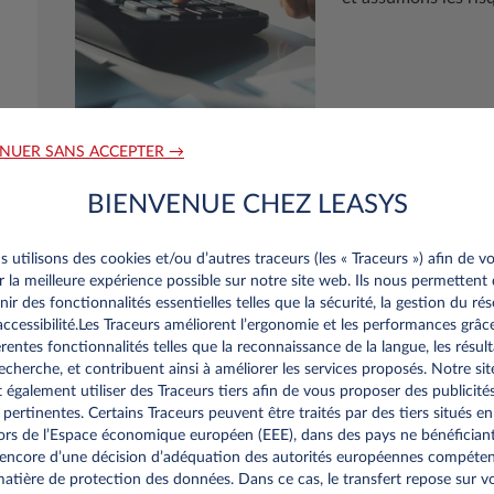
NUER SANS ACCEPTER →
BIENVENUE CHEZ LEASYS
 utilisons des cookies et/ou d’autres traceurs (les « Traceurs ») afin de v
ir la meilleure expérience possible sur notre site web. Ils nous permettent
nir des fonctionnalités essentielles telles que la sécurité, la gestion du ré
’accessibilité.Les Traceurs améliorent l’ergonomie et les performances grâc
érentes fonctionnalités telles que la reconnaissance de la langue, les résult
re personnalisee
echerche, et contribuent ainsi à améliorer les services proposés. Notre sit
 également utiliser des Traceurs tiers afin de vous proposer des publicité
 pertinentes. Certains Traceurs peuvent être traités par des tiers situés en
sionnels du Luxembourg
rs de l’Espace économique européen (EEE), dans des pays ne bénéfician
encore d’une décision d’adéquation des autorités européennes compéte
an d’existence?
atière de protection des données. Dans ce cas, le transfert repose sur v