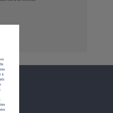
ous
 de
seau
e à
ats
e
s
t
ntes
otre