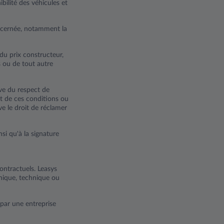
ilité des véhicules et
ncernée, notamment la
du prix constructeur,
s ou de tout autre
rve du respect de
ct de ces conditions ou
ve le droit de réclamer
si qu'à la signature
contractuels. Leasys
phique, technique ou
 par une entreprise