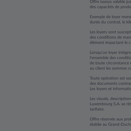
Offre Leasys valable j
des capacités de produ
Exemple de loyer mens
durée du contrat, le ki
Les loyers sont suscep
des conditions de marc
élément impactant le c
Lorsqu'un loyer intègr
l'ensemble des conditio
de toute circonstance e
au client les sommes c
Toute opération est sou
des documents contrac
Les loyers et informati
Les visuels, description
Luxembourg S.A. se rés
tarifaire.
Offre réservée aux prof
établie au Grand-Duc