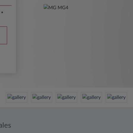
m
ales