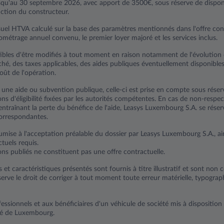
usqu'au 30 septembre 2026, avec apport de 3500€, sous réserve de disponib
ction du constructeur.
uel HTVA calculé sur la base des paramètres mentionnés dans l'offre co
lométrage annuel convenu, le premier loyer majoré et les services inclus.
tibles d'être modifiés à tout moment en raison notamment de l'évolution 
hé, des taxes applicables, des aides publiques éventuellement disponible
oût de l'opération.
e une aide ou subvention publique, celle-ci est prise en compte sous rése
ns d'éligibilité fixées par les autorités compétentes. En cas de non-respe
ntraînant la perte du bénéfice de l'aide, Leasys Luxembourg S.A. se réser
orrespondantes.
mise à l'acceptation préalable du dossier par Leasys Luxembourg S.A., ain
tuels requis.
ons publiés ne constituent pas une offre contractuelle.
s et caractéristiques présentés sont fournis à titre illustratif et sont non 
erve le droit de corriger à tout moment toute erreur matérielle, typogra
essionnels et aux bénéficiaires d'un véhicule de société mis à disposition
hé de Luxembourg.