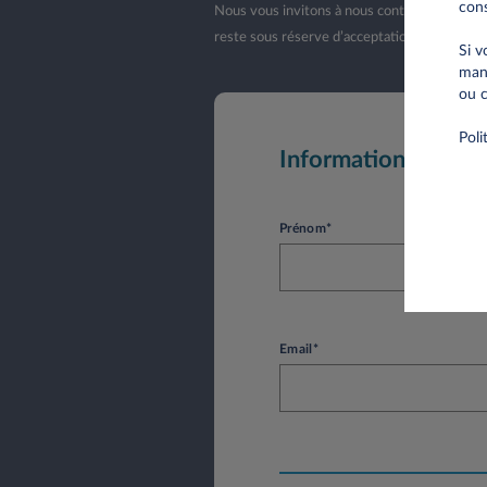
cons
Nous vous invitons à nous contacter lorsque 
reste sous réserve d’acceptation de votre d
Si v
mani
ou c
Poli
Informations perso
Prénom*
Email*