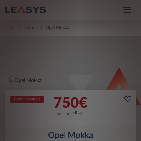
Offres
Opel Mokka
750
€
Professionnels
(1)
par mois
HT
Opel Mokka