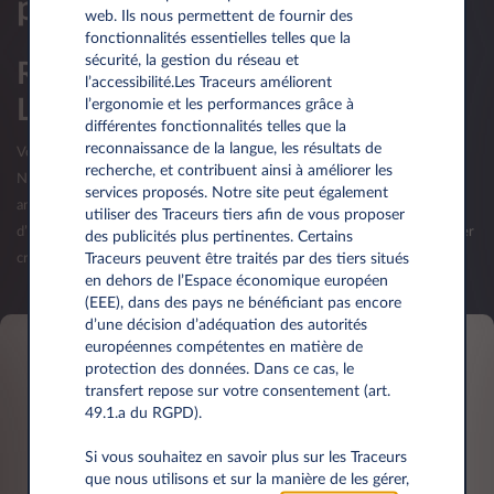
personnalisee
web. Ils nous permettent de fournir des
fonctionnalités essentielles telles que la
sécurité, la gestion du réseau et
Réservé aux professionnels du
l’accessibilité.Les Traceurs améliorent
Luxembourg
l’ergonomie et les performances grâce à
différentes fonctionnalités telles que la
reconnaissance de la langue, les résultats de
Votre société luxembourgeoise a moins d’un an d’existence?
recherche, et contribuent ainsi à améliorer les
Nous vous invitons à nous contacter lorsque votre société aura plus d'un
services proposés. Notre site peut également
an d’existence et que vos premiers bilans seront publiés. La validation
utiliser des Traceurs tiers afin de vous proposer
d’une offre (commande) reste sous réserve d’acceptation de votre dossier
des publicités plus pertinentes. Certains
Traceurs peuvent être traités par des tiers situés
crédit par Leasys Luxembourg.
en dehors de l’Espace économique européen
(EEE), dans des pays ne bénéficiant pas encore
d’une décision d’adéquation des autorités
européennes compétentes en matière de
protection des données. Dans ce cas, le
Informations personnelles
transfert repose sur votre consentement (art.
49.1.a du RGPD).
Prénom*
Si vous souhaitez en savoir plus sur les Traceurs
que nous utilisons et sur la manière de les gérer,