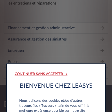
les entretiens et réparations.
Financement et gestion administrative
Assurance et gestion des sinistres
Entretien
Pneus
Assistance routière
CONTINUER SANS ACCEPTER →
BIENVENUE CHEZ LEASYS
Nous utilisons des cookies et/ou d’autres
Demander une offre
traceurs (les « Traceurs ») afin de vous offrir la
meilleure expérience possible sur notre site