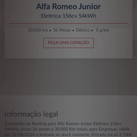
Alfa Romeo Junior
Elettrica 156cv 54kWh
30.000 km
36 Meses
Elétrico
0 g/km
PEÇA UMA COTAÇÃO
Informação legal
Campanha de Renting para Alfa Romeo Junior Elettrica 156cv
54kWh, prazo 36 meses e 30.000 Km totais, para Empresas, válida
até 31/08/2026 e limitada ao stock existente. Entrada inicial 3.700€