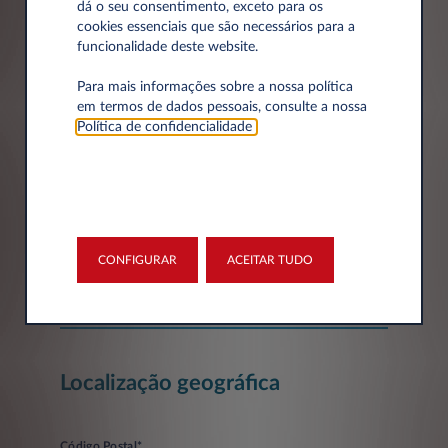
dá o seu consentimento, exceto para os
cookies essenciais que são necessários para a
Dados da empresa
funcionalidade deste website.
Para mais informações sobre a nossa política
Empresa*
em termos de dados pessoais, consulte a nossa
Política de confidencialidade
.
Número de Identificação Fiscal
CONFIGURAR
ACEITAR TUDO
Localização geográfica
Código Postal*