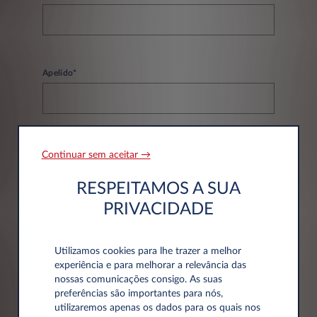
Apelido*
Email*
Continuar sem aceitar →
RESPEITAMOS A SUA
PRIVACIDADE
Telefone*
Utilizamos cookies para lhe trazer a melhor
experiência e para melhorar a relevância das
nossas comunicações consigo. As suas
preferências são importantes para nós,
utilizaremos apenas os dados para os quais nos