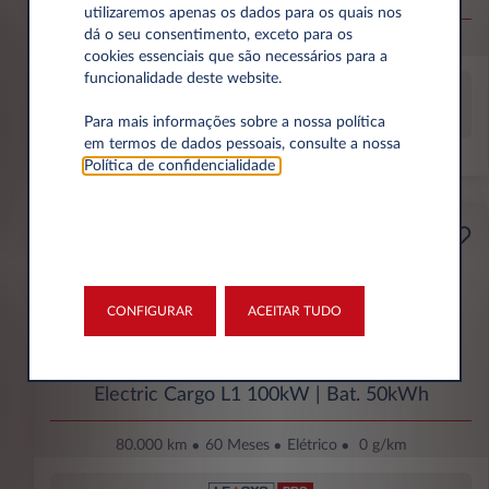
utilizaremos apenas os dados para os quais nos
dá o seu consentimento, exceto para os
80.000 km
48 Meses
Elétrico
0 g/km
cookies essenciais que são necessários para a
funcionalidade deste website.
Para mais informações sobre a nossa política
O equipamento ideal para a sua profissão
em termos de dados pessoais, consulte a nossa
Política de confidencialidade
.
270€
Empresa
Por mês Sem IVA
CONFIGURAR
ACEITAR TUDO
Opel Combo Electric
Electric Cargo L1 100kW | Bat. 50kWh
80.000 km
60 Meses
Elétrico
0 g/km