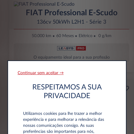
FIAT Professional E-Scudo
136cv 50kWh L2H1 - Série 3
50.000 km
60 Meses
Elétrico
0 g/km
O equipamento ideal para a sua profissão
Continuar sem aceitar →
RESPEITAMOS A SUA
270€
Empresa
PRIVACIDADE
Por mês Sem IVA
Utilizamos cookies para lhe trazer a melhor
experiência e para melhorar a relevância das
Citroën Ë-Berlingo Van
nossas comunicações consigo. As suas
preferências são importantes para nós,
M Bateria 50 kWh