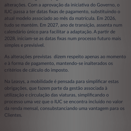
alterações. Com a aprovação da iniciativa do Governo, o
IUC passa a ter datas fixas de pagamento, substituindo o
atual modelo associado ao mês da matrícula. Em 2026,
tudo se mantém. Em 2027, ano de transição, assenta num
calendário único para facilitar a adaptação. A partir de
2028, iniciam-se as datas fixas num processo futuro mais
simples e previsível.
As alterações previstas dizem respeito apenas ao momento
e à forma de pagamento, mantendo-se inalterados os
critérios de cálculo do imposto.
Na Leasys, a mobilidade é pensada para simplificar estas
obrigações, que fazem parte da gestão associada à
utilização e circulação das viaturas, simplificando o
processo uma vez que o IUC se encontra incluído no valor
da renda mensal, consubstanciando uma vantagem para os
Clientes.