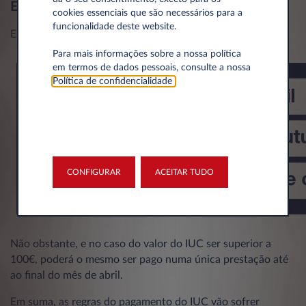
E a partir de 2028, como se irá proceder?
cookies essenciais que são necessários para a
funcionalidade deste website.
Em 2028, o IUC passará a ser pago da seguinte forma:
Para mais informações sobre a nossa política
em termos de dados pessoais, consulte a nossa
Política de confidencialidade
.
CONFIGURAR
ACEITAR TUDO
Não obstante, e no caso do valor do IUC ser superior a
100€, poderá o mesmo ser pago numa única prestação até
ao final do mês de abril.
Em suma, as regras do pagamento do IUC vão sofrer