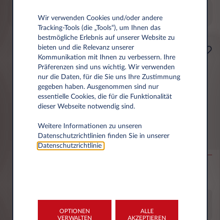
Filtern
Wir verwenden Cookies und/oder andere
Tracking‑Tools (die „Tools“), um Ihnen das
bestmögliche Erlebnis auf unserer Website zu
bieten und die Relevanz unserer
Selbstständige
Kommunikation mit Ihnen zu verbessern. Ihre
Ab
Präferenzen sind uns wichtig. Wir verwenden
399€
nur die Daten, für die Sie uns Ihre Zustimmung
gegeben haben. Ausgenommen sind nur
pro Monat exkl. MwSt.
essentielle Cookies, die für die Funktionalität
dieser Webseite notwendig sind.
Leapmotor B10
Weitere Informationen zu unseren
Datenschutzrichtlinien finden Sie in unserer
BEV 67.1kWh Life Pro Max
Datenschutzrichtlinie
.
60.000 km
48 Monate
Elektrisch
g/km (gewichtet,
komb.)
OPTIONEN
ALLE
3 MONATE FREI!
VERWALTEN
AKZEPTIEREN