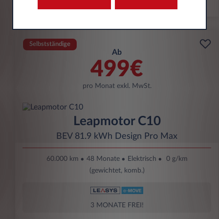
Selbstständige
Ab
499€
pro Monat exkl. MwSt.
Leapmotor C10
BEV 81.9 kWh Design Pro Max
60.000 km
48 Monate
Elektrisch
0 g/km
(gewichtet, komb.)
3 MONATE FREI!