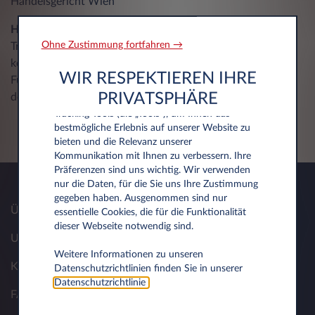
Handelsgericht Wien
Haftungshinweis
Ohne Zustimmung fortfahren →
Trotz sorgfältiger inhaltlicher Kontrolle übernehmen wir
keine Haftung für die Inhalte externer Links.
WIR RESPEKTIEREN IHRE
Für den Inhalt der verlinkten Seiten sind ausschließlich
PRIVATSPHÄRE
deren Betreiber verantwortlich.
Wir verwenden Cookies und/oder andere
Tracking‑Tools (die „Tools“), um Ihnen das
bestmögliche Erlebnis auf unserer Website zu
bieten und die Relevanz unserer
Kommunikation mit Ihnen zu verbessern. Ihre
Präferenzen sind uns wichtig. Wir verwenden
nur die Daten, für die Sie uns Ihre Zustimmung
gegeben haben. Ausgenommen sind nur
Über uns
essentielle Cookies, die für die Funktionalität
dieser Webseite notwendig sind.
Unsere Lösungen
Weitere Informationen zu unseren
Kontakt
Datenschutzrichtlinien finden Sie in unserer
Datenschutzrichtlinie
.
FAQ