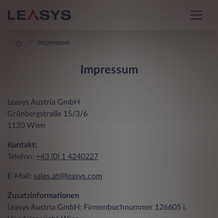
Impressum
Impressum
Leasys Austria GmbH
Grünbergstraße 15/3/6
1120 Wien
Kontakt:
Telefon:
+43 (0)
1 4240227
E-Mail:
sales.at@leasys.com
Zusatzinformationen
Leasys Austria GmbH: Firmenbuchnummer 126605 i,