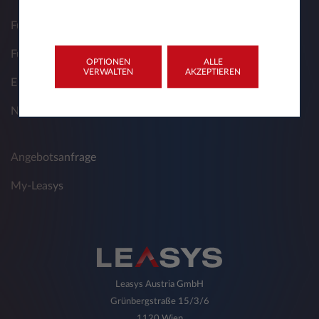
Full-Service-Leasing für Gewerbekunden
Fuhrparkmanager
OPTIONEN
ALLE
VERWALTEN
AKZEPTIEREN
Elektromobilität
Nützliche Dokumente
Angebotsanfrage
My-Leasys
Leasys Austria GmbH
Grünbergstraße 15/3/6
1120 Wien