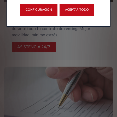
CONFIGURACIÓN
ACEPTAR TODO
Asistencia y Movilidad
Nuestra red de asistencia estará a tu disposición
durante todo tu contrato de renting. Mejor
movilidad, mínimo estrés.
ASISTENCIA 24/7