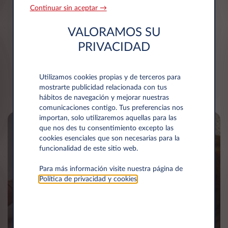
Contáctanos
Continuar sin aceptar →
Contacta con nosotros para personalizar tu renting
VALORAMOS SU
a largo plazo, a la medida de tus necesidades.
PRIVACIDAD
Estamos aquí para contestar a todas tus preguntas.
CONTÁCTANOS
Utilizamos cookies propias y de terceros para
mostrarte publicidad relacionada con tus
hábitos de navegación y mejorar nuestras
comunicaciones contigo. Tus preferencias nos
importan, solo utilizaremos aquellas para las
que nos des tu consentimiento excepto las
cookies esenciales que son necesarias para la
funcionalidad de este sitio web.
Para más información visite nuestra página de
Política de privacidad y cookies
.