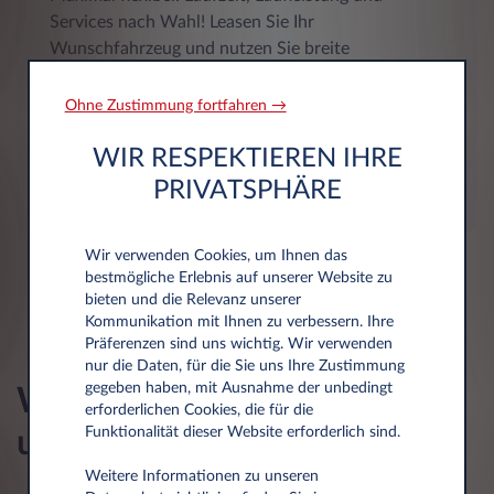
Services nach Wahl! Leasen Sie Ihr
Wunschfahrzeug und nutzen Sie breite
Gestaltungsmöglichkeiten, passend zu Ihren
Anforderungen. Mehr Bewegungsfreiheit geht
Ohne Zustimmung fortfahren →
nicht.
WIR RESPEKTIEREN IHRE
MEHR ERFAHREN
PRIVATSPHÄRE
Wir verwenden Cookies, um Ihnen das
bestmögliche Erlebnis auf unserer Website zu
bieten und die Relevanz unserer
Kommunikation mit Ihnen zu verbessern. Ihre
Präferenzen sind uns wichtig. Wir verwenden
nur die Daten, für die Sie uns Ihre Zustimmung
gegeben haben, mit Ausnahme der unbedingt
Wie können wir Sie
erforderlichen Cookies, die für die
Funktionalität dieser Website erforderlich sind.
unterstützen?
Weitere Informationen zu unseren