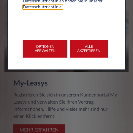
Datenschutzrichtlinien finden Sie in unserer
Datenschutzrichtlinie
.
OPTIONEN
ALLE
VERWALTEN
AKZEPTIEREN
My-Leasys
Registrieren Sie sich in unserem Kundenportal My-
Leasys und verwalten Sie Ihren Vertrag.
Informationen, Hilfe und vieles mehr sind nur
einen Klick entfernt.
MEHR ERFAHREN