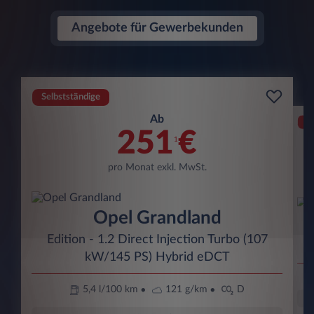
Angebote für Gewerbekunden
Selbstständige
Ab
Se
251
€
1
pro Monat exkl. MwSt.
Opel Grandland
E
Edition - 1.2 Direct Injection Turbo (107
kW/145 PS) Hybrid eDCT
5,4 l/100 km
121 g/km
D