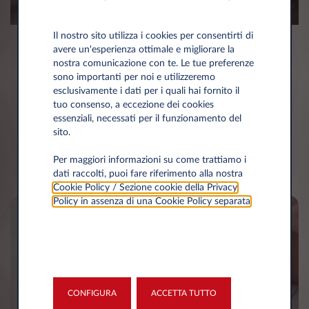
Il nostro sito utilizza i cookies per consentirti di
Leasys network
avere un'esperienza ottimale e migliorare la
nostra comunicazione con te. Le tue preferenze
sono importanti per noi e utilizzeremo
Per le tue esigenze di mobilità, assistenza e
esclusivamente i dati per i quali hai fornito il
ricarica, i migliori centri della rete Leasys sono a
tuo consenso, a eccezione dei cookies
tua disposizione su tutto il territorio nazionale.
essenziali, necessati per il funzionamento del
sito.
CERCA
Per maggiori informazioni su come trattiamo i
dati raccolti, puoi fare riferimento alla nostra
Cookie Policy / Sezione cookie della Privacy
Policy in assenza di una Cookie Policy separata
.
CONFIGURA
ACCETTA TUTTO