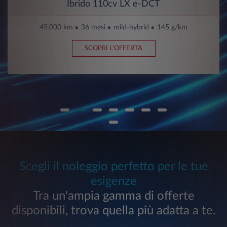
Ibrido 110cv LX e-DCT
45.000 km
36 mesi
mild-hybrid
145 g/km
SCOPRI L'OFFERTA
Scegli il noleggio perfetto per le tue
esigenze
Tra un'ampia gamma di offerte
disponibili, trova quella più adatta a te.