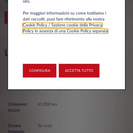
agevolazioni fiscali del noleggio a lungo termine.
sito.
Per maggiori informazioni su come trattiamo i
SCOPRI DI PIÙ
dati raccolti, puoi fare riferimento alla nostra
Cookie Policy / Sezione cookie della Privacy
Policy in assenza di una Cookie Policy separata
.
Le migliori offerte
CONFIGURA
ACCETTA TUTTO
Lancia Ypsilon Turbo 100cv Ypsilon
279 € IVA esclusa
45.000 km
36 mesi