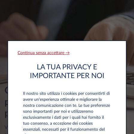
Continua senza accettare →
LA TUA PRIVACY E
IMPORTANTE PER NOI
Quali sono i vantaggi fiscali
Il nostro sito utilizza i cookies per consentirti di
per aziende e liberi
avere un'esperienza ottimale e migliorare la
nostra comunicazione con te. Le tue preferenze
professionisti?
sono importanti per noi e utilizzeremo
esclusivamente i dati per i quali hai fornito il
tuo consenso, a eccezione dei cookies
Visita la sezione dedicata per scoprire tutti i benefici e le
essenziali, necessati per il funzionamento del