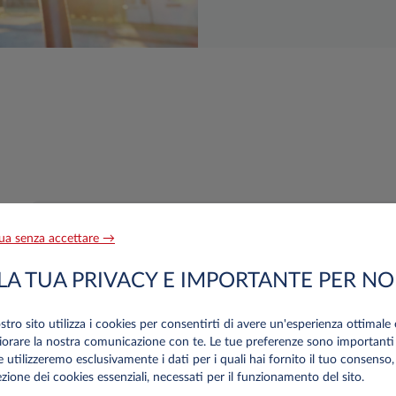
ua senza accettare →
Assistenza
LA TUA PRIVACY E IMPORTANTE PER NO
La tempestività deg
ostro sito utilizza i cookies per consentirti di avere un'esperienza ottimale 
in tutto il territori
iorare la nostra comunicazione con te. Le tue preferenze sono importanti
richiedere l'assist
e utilizzeremo esclusivamente i dati per i quali hai fornito il tuo consenso,
800 334422
o trami
zione dei cookies essenziali, necessati per il funzionamento del sito.
geolocalizzare il ve