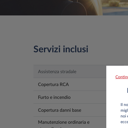
Servizi inclusi
Assistenza stradale
Contin
Copertura RCA
Furto e incendio
Il n
Copertura danni base
migl
noi 
Manutenzione ordinaria e
ecce