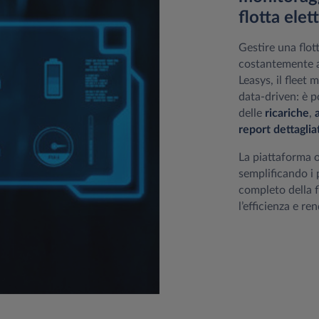
flotta elet
Gestire una flott
costantemente ag
Leasys, il flee
data‑driven: è p
delle
ricariche
,
report dettaglia
La piattaforma o
semplificando i 
completo della f
l’efficienza e re