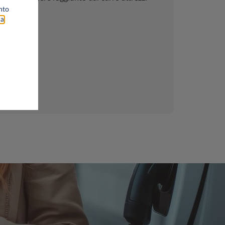
nto
sibile.
na