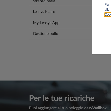
straordinaria
Per 
alla
Leasys I-care
Cook
My-Leasys App
Gestione bollo
Per le tue ricariche
Puoi aggiungere al tuo noleggio
easyWallbox
, 