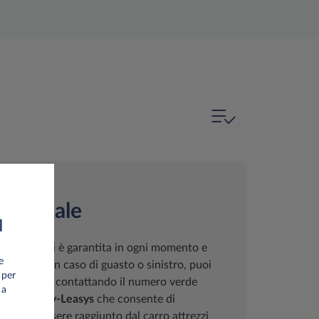
 stradale
I
li interventi è garantita in ogni momento e
e
o nazionale. In caso di guasto o sinistro, puoi
 per
enza stradale contattando il numero verde
 a
te l'app
My-Leasys
che consente di
icolo per essere raggiunto dal carro attrezzi