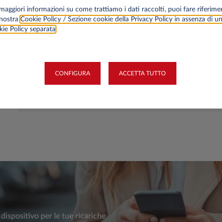
maggiori informazioni su come trattiamo i dati raccolti, puoi fare riferime
nel minor tempo pos
 nostra
Cookie Policy / Sezione cookie della Privacy Policy in assenza di u
ie Policy separata
.
CONFIGURA
ACCETTA TUTTO
il dispositivo per le tue ricariche