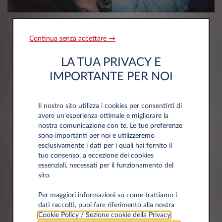
Continua senza accettare →
Nessun onere di
LA TUA PRIVACY E
proprietà
IMPORTANTE PER NOI
Il nostro sito utilizza i cookies per consentirti di
avere un'esperienza ottimale e migliorare la
nostra comunicazione con te. Le tue preferenze
Nessun rischio di
sono importanti per noi e utilizzeremo
svalutazione
esclusivamente i dati per i quali hai fornito il
tuo consenso, a eccezione dei cookies
essenziali, necessati per il funzionamento del
sito.
Per maggiori informazioni su come trattiamo i
Nessuna spesa
dati raccolti, puoi fare riferimento alla nostra
Cookie Policy / Sezione cookie della Privacy
imprevista