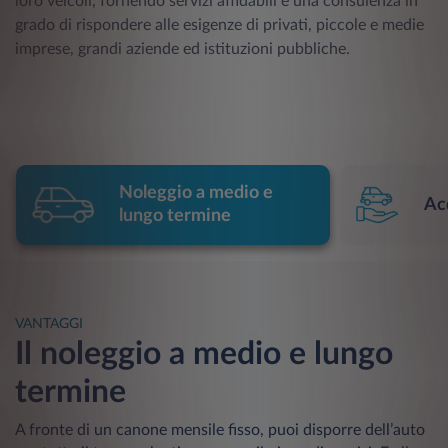
loro veicoli, fornendo servizi affidabili e una consulenza in
grado di rispondere alle esigenze di privati, piccole e medie
imprese, grandi aziende ed istituzioni pubbliche.
Noleggio a medio e
Acq
lungo termine
VANTAGGI
Il noleggio a medio e lungo
termine
A fronte di un canone mensile fisso, puoi disporre dell’auto