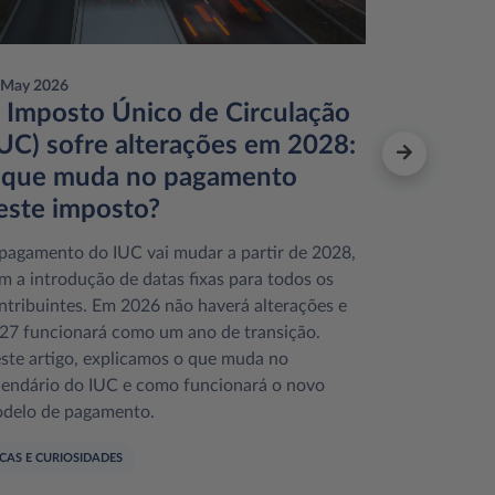
 May 2026
6 May 2026
 Imposto Único de Circulação
Leasys 
IUC) sofre alterações em 2028:
Credibo
 que muda no pagamento
dentro 
este imposto?
com ent
2026
pagamento do IUC vai mudar a partir de 2028,
m a introdução de datas fixas para todos os
A Leasys, joi
ntribuintes. Em 2026 não haverá alterações e
Crédit Agric
27 funcionará como um ano de transição.
especializa
ste artigo, explicamos o que muda no
aluguer de m
lendário do IUC e como funcionará o novo
frotas empre
delo de pagamento.
subsidiária 
Mobility, qu
ICAS E CURIOSIDADES
soluções fi