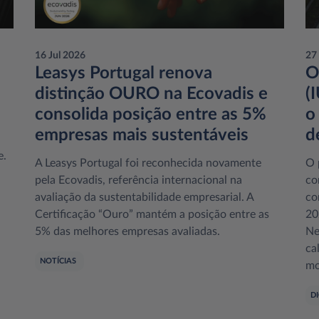
16 Jul 2026
27
Leasys Portugal renova
O
distinção OURO na Ecovadis e
(
consolida posição entre as 5%
o
empresas mais sustentáveis
d
e.
A Leasys Portugal foi reconhecida novamente
O 
pela Ecovadis, referência internacional na
co
avaliação da sustentabilidade empresarial. A
co
Certificação “Ouro” mantém a posição entre as
20
5% das melhores empresas avaliadas.
Ne
ca
NOTÍCIAS
mo
D