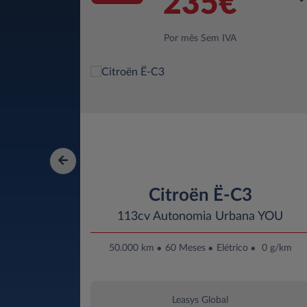
235€
Por mês Sem IVA
Citroën Ë-C3
113cv Autonomia Urbana YOU
50.000 km
60 Meses
Elétrico
0 g/km
Leasys Global