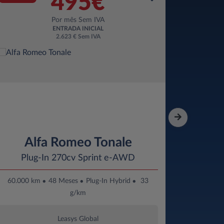
495€
Por mês Sem IVA
ENTRADA INICIAL
2.623 € Sem IVA
Alfa Romeo Tonale
Plug-In 270cv Sprint e-AWD
Summi
60.000 km
48 Meses
Plug-In Hybrid
33
30.000
g/km
Leasys Global