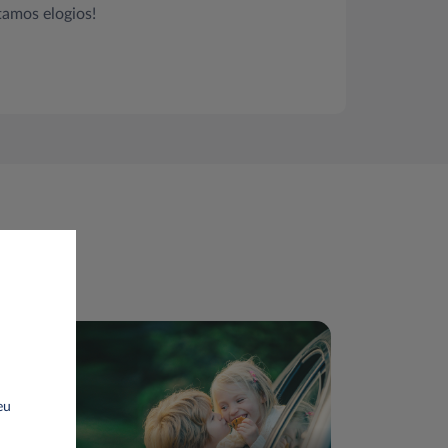
tamos elogios!
eu