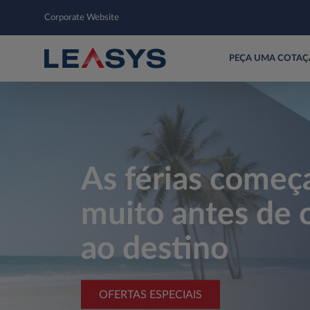
Corporate Website
PEÇA UMA COTA
As férias come
muito antes de 
ao destino
OFERTAS ESPECIAIS