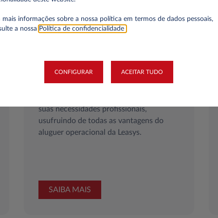
 mais informações sobre a nossa política em termos de dados pessoais,
sulte a nossa
Política de confidencialidade
.
O set-up perfeito para a
sua profissão
CONFIGURAR
ACEITAR TUDO
Com a Leasys PRO pode alugar uma
viatura comercial e optar por ajustá-la às
suas necessidades profissionais,
usufruindo de todas as vantagens do
aluguer operacional da Leasys.
SAIBA MAIS