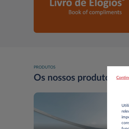
PRODUTOS
Os nossos produtos
Contin
Util
rele
impo
cons
func