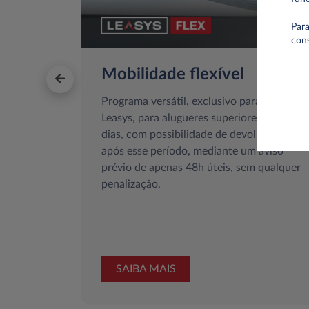
Para
con
Mobilidade flexível
Programa versátil, exclusivo para clientes
Leasys, para alugueres superiores a 30
dias, com possibilidade de devolução
após esse período, mediante um aviso
prévio de apenas 48h úteis, sem qualquer
penalização.
SAIBA MAIS