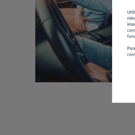
Util
rele
impo
cons
func
Para
con