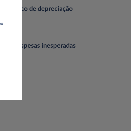
Sem risco de depreciação
eu
Sem despesas inesperadas