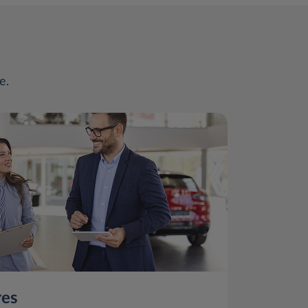
e.
res