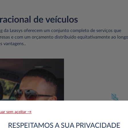
acional de veículos
ng da Leasys oferecem um conjunto completo de serviços que
esas e com um orçamento distribuído equitativamente ao long
as vantagens..
uar sem aceitar →
RESPEITAMOS A SUA PRIVACIDADE