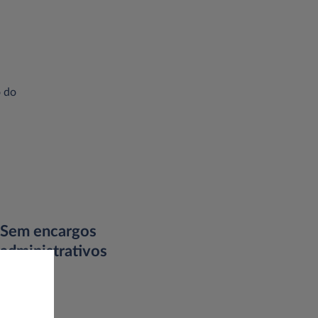
o do
Sem encargos
administrativos