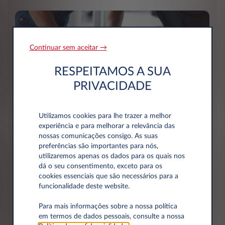
Continuar sem aceitar →
RESPEITAMOS A SUA
PRIVACIDADE
Manutenção preventiva e
Utilizamos cookies para lhe trazer a melhor
experiência e para melhorar a relevância das
corretiva
nossas comunicações consigo. As suas
preferências são importantes para nós,
Com a nossa rede de serviços, tem a garantia de que
utilizaremos apenas os dados para os quais nos
está a utilizar um veículo mantido em perfeitas
dá o seu consentimento, exceto para os
cookies essenciais que são necessários para a
condições:
funcionalidade deste website.
• Manutenção regular do veículo: serviços e controlos
Para mais informações sobre a nossa política
efetuados de acordo com as indicações da marca
em termos de dados pessoais, consulte a nossa
(mudanças de óleo, baterias, luzes, etc..);