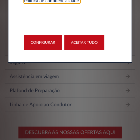
Política de confidencialidade
.
• Reparações mecânicas incluídas: não existe limite em
termos de custo, número ou frequência de reparações,
desde que dentro dos parâmetros considerados de uso
normal e prudente do veículo.
CONFIGURAR
ACEITAR TUDO
Seguro
Assistência em viagem
Plafond de Preparação
Linha de Apoio ao Condutor
DESCUBRA AS NOSSAS OFERTAS AQUI