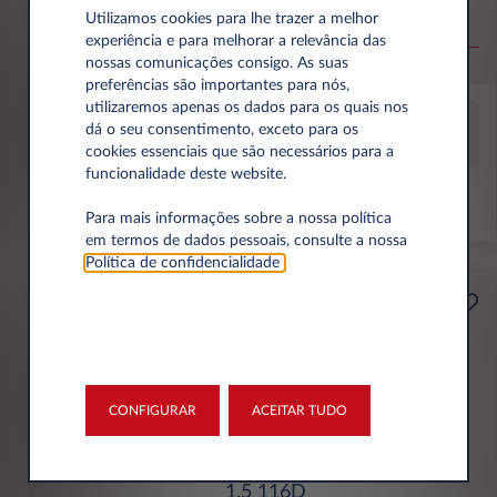
Utilizamos cookies para lhe trazer a melhor
1.5 T2 129 MOMENTUM CORE
experiência e para melhorar a relevância das
nossas comunicações consigo. As suas
15.000 km
18 Meses
Gasolina
157 g/km
preferências são importantes para nós,
utilizaremos apenas os dados para os quais nos
dá o seu consentimento, exceto para os
cookies essenciais que são necessários para a
Renting de veículos usados
funcionalidade deste website.
Disponibilidade de entrega
Para mais informações sobre a nossa política
em termos de dados pessoais, consulte a nossa
Política de confidencialidade
.
Particular
411€
Por mês Com IVA
CONFIGURAR
ACEITAR TUDO
BMW SÉRIE 1
1.5 116D