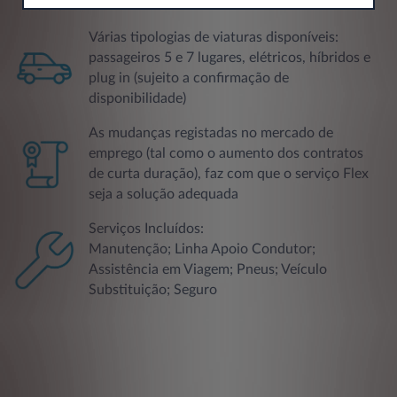
competitivo
Várias tipologias de viaturas disponíveis:
passageiros 5 e 7 lugares, elétricos, híbridos e
plug in (sujeito a confirmação de
disponibilidade)
As mudanças registadas no mercado de
emprego (tal como o aumento dos contratos
de curta duração), faz com que o serviço Flex
seja a solução adequada
Serviços Incluídos:
Manutenção; Linha Apoio Condutor;
Assistência em Viagem; Pneus; Veículo
Substituição; Seguro