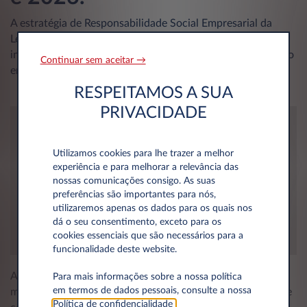
A estratégia de Responsabilidade Social Empresarial da
Leasys Mobility Portugal foi reconhecida pela agência
internacional de referência EcoVadis, pelo seu desempenho
Continuar sem aceitar →
em sustentabilidade.
RESPEITAMOS A SUA
PRIVACIDADE
Utilizamos cookies para lhe trazer a melhor
experiência e para melhorar a relevância das
nossas comunicações consigo. As suas
preferências são importantes para nós,
utilizaremos apenas os dados para os quais nos
dá o seu consentimento, exceto para os
cookies essenciais que são necessários para a
funcionalidade deste website.
A Leasys Mobility Portugal encontra-se no topo das 5%
Para mais informações sobre a nossa política
em termos de dados pessoais, consulte a nossa
melhores empresas do setor avaliadas pela EcoVadis, o que
Política de confidencialidade
.