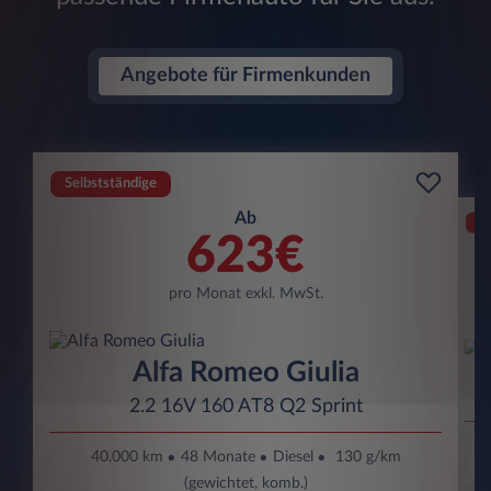
Angebote für Firmenkunden
Selbstständige
Ab
Se
623€
pro Monat exkl. MwSt.
Alfa Romeo Giulia
2.2 16V 160 AT8 Q2 Sprint
40.000 km
48 Monate
Diesel
130 g/km
(gewichtet, komb.)