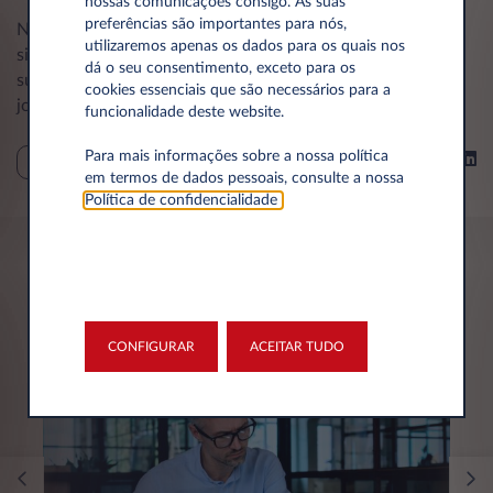
nossas comunicações consigo. As suas
preferências são importantes para nós,
Na Leasys, acreditamos que a mobilidade elétrica deve ser
utilizaremos apenas os dados para os quais nos
sinónimo de confiança, simplicidade e progresso
dá o seu consentimento, exceto para os
sustentável. Queremos apoiá-lo em cada etapa desta
cookies essenciais que são necessários para a
jornada.
funcionalidade deste website.
Para mais informações sobre a nossa política
Partilhar em
SUSTENTABILIDADE
em termos de dados pessoais, consulte a nossa
Política de confidencialidade
.
Poderá ter interesse em
CONFIGURAR
ACEITAR TUDO