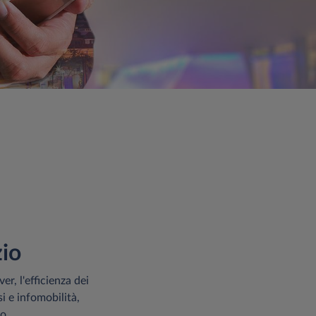
zio
er, l'efficienza dei
si e infomobilità,
o.