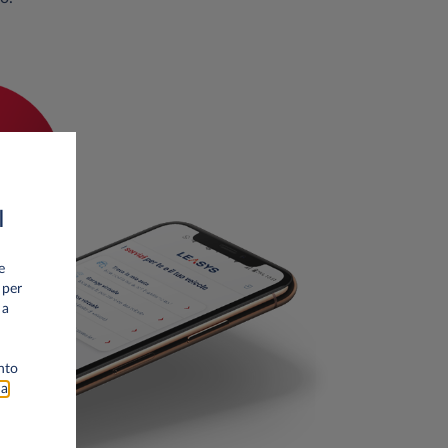
I
e
 per
 a
nto
na