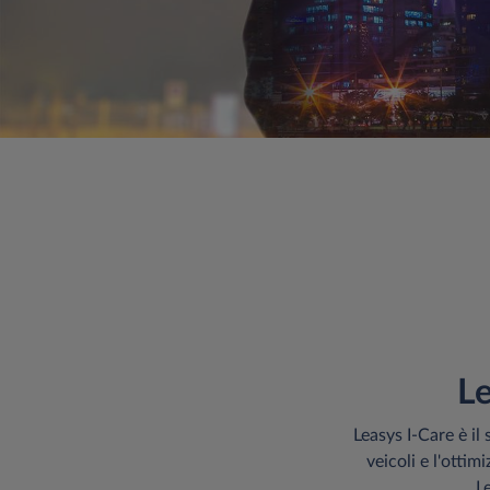
Le
Leasys I-Care è il 
veicoli e l'ottim
L