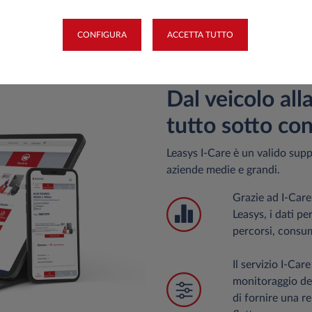
ià scaricata?
CONFIGURA
ACCETTA TUTTO
Dal veicolo alla
tutto sotto con
Leasys I-Care è un valido supp
aziende medie e grandi.
Grazie ad I-Care,
Leasys, i dati pe
percorsi, consum
Il servizio I-Car
monitoraggio del
di fornire una re