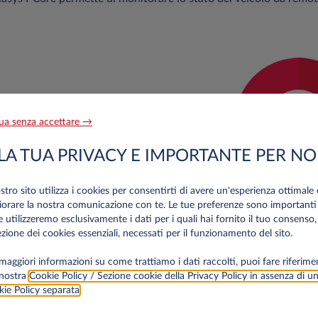
Leasys?
ua senza accettare →
alizzazione del veicolo in
LA TUA PRIVACY E IMPORTANTE PER NO
ostro sito utilizza i cookies per consentirti di avere un'esperienza ottimale 
age virtuale" e autovelox
iorare la nostra comunicazione con te. Le tue preferenze sono importanti
do la tua auto viene spostata
e utilizzeremo esclusivamente i dati per i quali hai fornito il tuo consenso,
a il limite massimo di velocità
zione dei cookies essenziali, necessati per il funzionamento del sito.
maggiori informazioni su come trattiamo i dati raccolti, puoi fare riferime
 nostra
Cookie Policy / Sezione cookie della Privacy Policy in assenza di u
 chilometri percorsi e i
ie Policy separata
.
a dedicata.