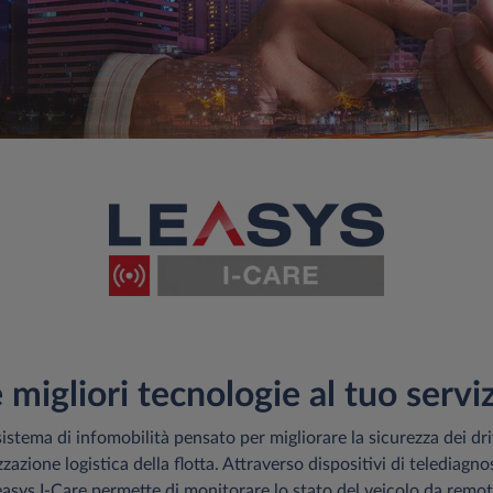
 migliori tecnologie al tuo servi
sistema di infomobilità pensato per migliorare la sicurezza dei driv
izzazione logistica della flotta. Attraverso dispositivi di telediagno
easys I-Care permette di monitorare lo stato del veicolo da remot