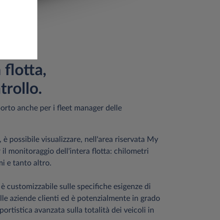
 flotta,
trollo.
orto anche per i fleet manager delle
 è possibile visualizzare, nell'area riservata My
r il monitoraggio dell'intera flotta: chilometri
i e tanto altro.
e è customizzabile sulle specifiche esigenze di
le aziende clienti ed è potenzialmente in grado
portistica avanzata sulla totalità dei veicoli in