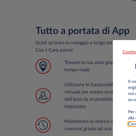
Tutto a portata di App
Guidi un'auto in noleggio a lungo termine con 
Con I-Care potrai:
Contin
Trovare la tua auto grazie alla loc
tempo reale
Il n
Utilizzare le funzionalità del "gar
migl
virtuale per essere avvisato quan
noi 
dall'area da te predefinita o super
ecce
impostato
Per 
alla
Monitorare lo storico dei viaggi, i
Cook
consumi grazie ad una reportistic