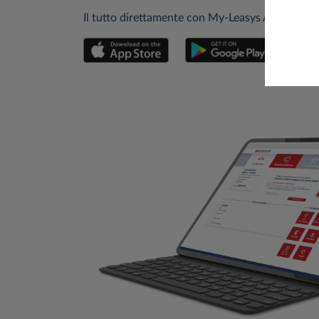
Il tutto direttamente con My-Leasys App, l'hai g