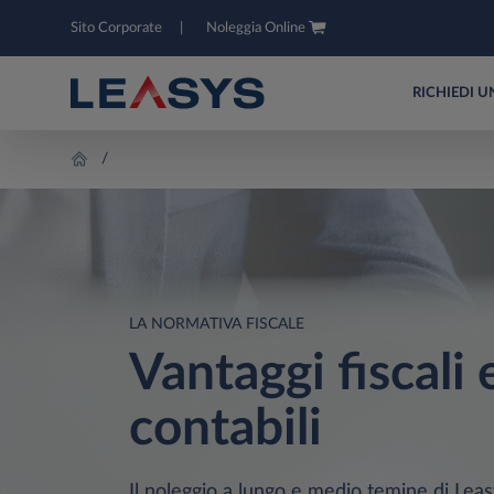
Sito Corporate
Noleggia Online
RICHIEDI 
LA NORMATIVA FISCALE
Vantaggi fiscali 
contabili
Il noleggio a lungo e medio temine di Lea