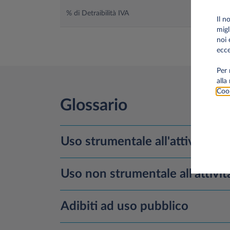
% di Detraibilità IVA
Il n
migl
noi 
ecce
Per 
alla
Cook
Glossario
Uso strumentale all'attività d'
Uso non strumentale all'attivit
Adibiti ad uso pubblico