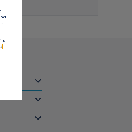
e
 per
 a
nto
na