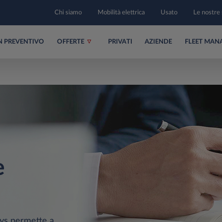
Chi siamo
Mobilità elettrica
Usato
Le nostre 
UN PREVENTIVO
OFFERTE
PRIVATI
AZIENDE
FLEET MAN
e
sys permette a