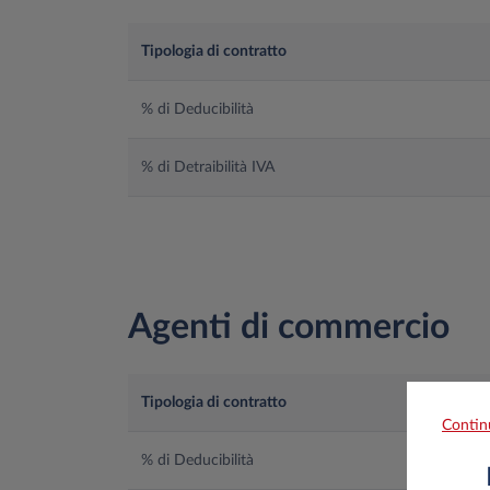
Tipologia di contratto
% di Deducibilità
% di Detraibilità IVA
Agenti di commercio
Tipologia di contratto
Contin
% di Deducibilità