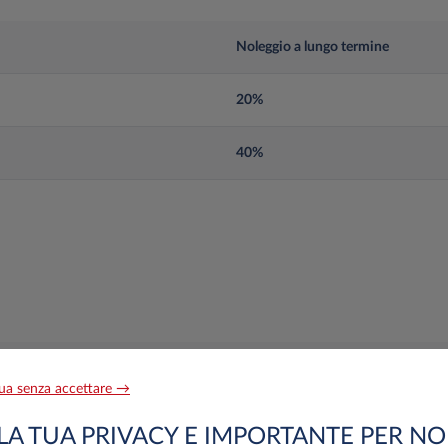
Noleggio a lungo termine
20%
40%
Noleggio a lungo termine/Leasing
ua senza accettare →
80%
LA TUA PRIVACY E IMPORTANTE PER NO