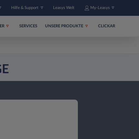
Hilfe & Support
Leasys Welt
My-Leasys
ER
SERVICES
UNSERE PRODUKTE
CLICKAR
GE