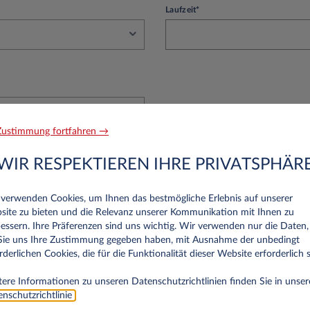
Laufzeit*
ustimmung fortfahren →
WIR RESPEKTIEREN IHRE PRIVATSPHÄR
 verwenden Cookies, um Ihnen das bestmögliche Erlebnis auf unserer
KLÄRUNG
site zu bieten und die Relevanz unserer Kommunikation mit Ihnen zu
essern. Ihre Präferenzen sind uns wichtig. Wir verwenden nur die Daten,
 Sie uns Ihre Zustimmung gegeben haben, mit Ausnahme der unbedingt
ten werden von Leasys S.p.A. Zweigstelle Deutschland, Friedri
rderlichen Cookies, die für die Funktionalität dieser Website erforderlich s
chland, als Verantwortlicher wie in der
Datenschutzerklärung
b
re Informationen zu Ihren Rechten in Bezug auf den Datenschut
ere Informationen zu unseren Datenschutzrichtlinien finden Sie in unser
nschutzrichtlinie
.