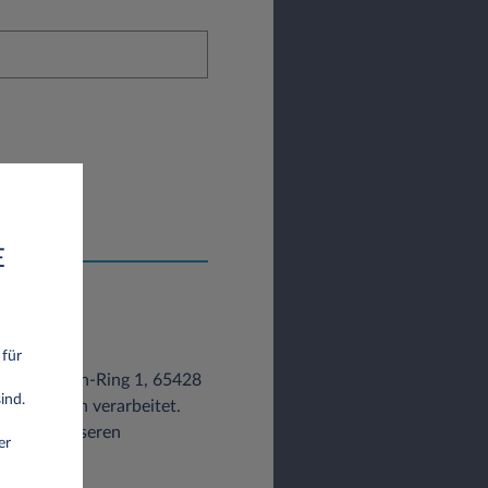
E
 für
ch-Lutzmann-Ring 1, 65428
ind.
eschrieben verarbeitet.
z und zu unseren
er