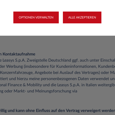
OPTIONEN VERWALTEN
ALLE AKZEPTIEREN
en Kontaktaufnahme
die Leasys S.p.A. Zweigstelle Deutschland ggf. auch unter Einsch
 der Werbung (insbesondere für Kundeninformationen, Kundenb
 Konzernfahrzeuge, Angebote bei Auslauf des Vertrages) oder M
tiert und hierzu meine personenbezogenen Daten verwendet un
onal Finance & Mobility und die Leasys S.p.A. in Italien weitergib
ung oder Markt- und Meinungsforschung via
iwillig und kann ohne Einfluss auf den Vertrag verweigert werden