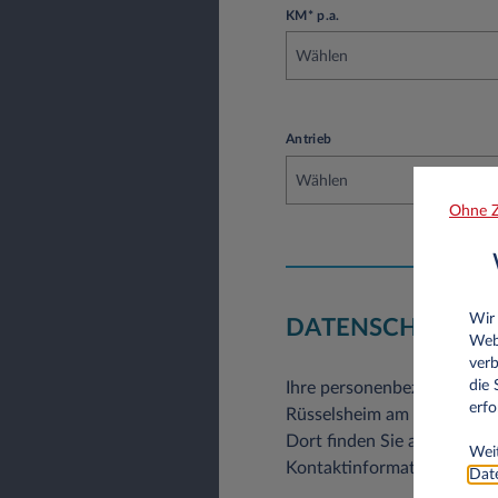
KM* p.a.
Wählen
Antrieb
Wählen
Ohne Z
Wir
DATENSCHUTZER
Web
verb
die
Ihre personenbezogenen Da
erfo
Rüsselsheim am Main, Deuts
Dort finden Sie auch weite
Weit
Kontaktinformationen.
Date