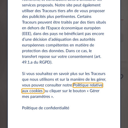
services proposés. Notre site peut également
Vivaro Electric Van L2 50kWh 136 Enjoy /
utiliser des Traceurs tiers afin de vous proposer
Edition L2H1 G
des publicités plus pertinentes. Certains
Traceurs peuvent être traités par des tiers situés
50.000 km
60 mois
Électrique
0 g/km
en dehors de l’Espace économique européen
(EEE), dans des pays ne bénéficiant pas encore
Mobilité et tranquillité d'esprit assurée
d’une décision d’adéquation des autorités
européennes compétentes en matière de
protection des données. Dans ce cas, le
Loyer fixe et services inclus
transfert repose sur votre consentement (art.
49.1.a du RGPD).
Si vous souhaitez en savoir plus sur les Traceurs
Professionnels
que nous utilisons et sur la manière de les gérer,
et PME
456€
vous pouvez consulter notre
Politique relative
aux cookies
ou cliquer sur le bouton « Gérer
par mois HT
mes paramètres ».
Politique de confidentialité