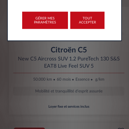
GÉRER MES
TOUT
PARAMÈTRES
ACCEPTER
Citroën C5
New C5 Aircross SUV 1.2 PureTech 130 S&S
EAT8 Live Feel SUV 5
50.000 km
60 mois
Essence
g/km
Mobilité et tranquillité d'esprit assurée
Loyer fixe et services inclus