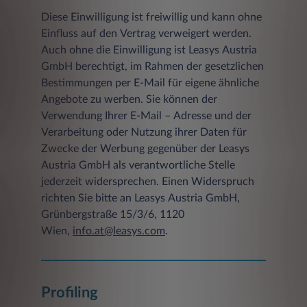
dem Datum und der Uhrzeit der
Anforderung
Diese Einwilligung ist freiwillig und kann ohne
Einfluss auf den Vertrag verweigert werden.
der übertragenen Datenmenge
Auch ohne die Einwilligung ist Leasys Austria
GmbH berechtigt, im Rahmen der gesetzlichen
dem Zugriffsstatus (Datei übertragen,
Datei nicht gefunden etc.)
Bestimmungen per E-Mail für eigene ähnliche
Angebote zu werben. Sie können der
einer Beschreibung des Typs des
Verwendung Ihrer E-Mail – Adresse und der
verwendeten Webbrowsers
Verarbeitung oder Nutzung ihrer Daten für
Client IP-Adresse
Zwecke der Werbung gegenüber der Leasys
Austria GmbH als verantwortliche Stelle
Die gespeicherten Daten werden ausschließlich
jederzeit widersprechen. Einen Widerspruch
zu statistischen Zwecken ausgewertet, eine
richten Sie bitte an Leasys Austria GmbH,
Weitergabe an Dritte, zu kommerziellen noch
Grünbergstraße 15/3/6, 1120
zu nichtkommerziellen Zwecken, findet nicht
statt.
Wien,
info.at@leasys.com
.
b) Freiwillige Angaben
Sofern innerhalb des Internetangebotes die
Möglichkeit zur Eingabe persönlicher oder
Profiling
geschäftlicher Daten (z.B. E-Mail-Adressen,