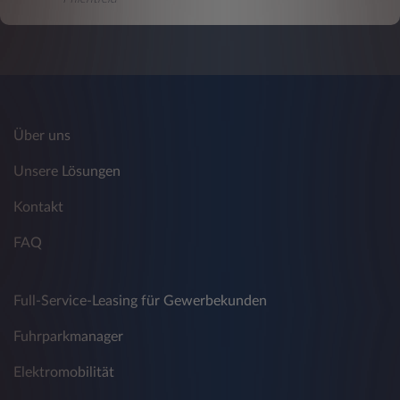
werden, sobald Sie Ihren Browser schließen,
werden temporäre bzw. permanente Cookies
für einen längeren Zeitraum bzw. unbegrenzt
auf Ihrem Datenträger gespeichert. Diese
Speicherung hilft uns dabei, unsere Angebote
für Sie entsprechend zu gestalten, erleichtert
aber auch Ihnen die Nutzung unserer
Über uns
Webseite. Dadurch, dass bestimmte Eingaben
von Ihnen gespeichert werden, können
Unsere Lösungen
Wiederholungen vermieden werden. Folgende
Daten werden bei Aufruf der Webseite der
Kontakt
Leasys Austria GmbH mittels Cookies durch
FAQ
das Computersystem automatisch erfasst:
Ihre Internetadresse (IP-Adresse)
Full-Service-Leasing für Gewerbekunden
Browsertyp und -version
Fuhrparkmanager
Webseite, von der aus Sie die Seite
besuchen (Referrer URL)
Elektromobilität
Verwendetes Betriebssystem