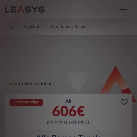
Angebote
Alfa Romeo Tonale
Ab
Selbstständige
606
€
pro Monat exkl. MwSt.