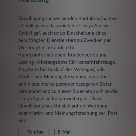
Sie erreichen unseren betrieblichen
Datenschutzbeauftragten unter Leasys Austria
GmbH, Datenschutzbeauftragter,
Einwilligung zur werbenden Kontaktaufnahme
Grünbergstraße 15/3/6, 1120
Ich willige ein, dass mich die Leasys Austria
Wien,
datenschutz.at@leasys.com
.
GmbH ggf. auch unter Einschaltung eines
2. Welche personenbezogenen Daten werden
beauftragten Dienstleisters zu Zwecken der
erfasst?
Werbung (insbesondere für
Kundeninformationen, Kundenbetreuung,
a) Protokolldaten
Leasing-/Mietangebote für Konzernfahrzeuge,
Bei jedem Zugriff eines Nutzers auf eine Seite
Angebote bei Auslauf des Vertrages) oder
aus dem Angebot der Leasys Austria GmbH
Markt- und Meinungsforschung kontaktiert
und bei jedem Abruf einer Datei werden
Zugriffsdaten über diesen Vorgang in einer
und hierzu meine personenbezogenen Daten
Protokolldatei auf einem Server gespeichert.
verwendet und zu diesen Zwecken auch an die
Jeder Datensatz besteht aus:
Leasys S.p.A. in Italien weitergibt. Diese
Einwilligung bezieht sich auf die Werbung
der Seite, von der aus der Datei
oder Markt- und Meinungsforschung per Post
angefordert wurde
und
dem Namen der Datei
Telefon
E-Mail