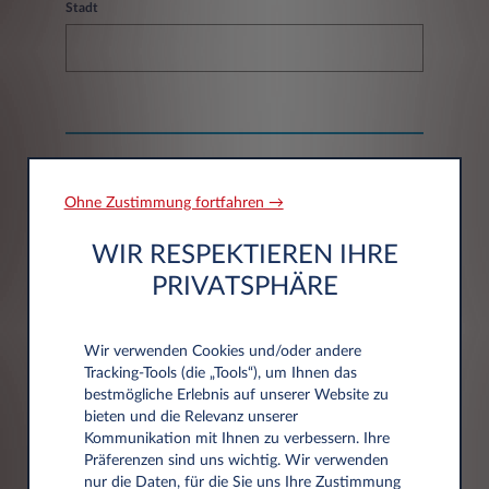
Stadt
DATENSCHUTZERKLÄRUNG
Ohne Zustimmung fortfahren →
WIR RESPEKTIEREN IHRE
Ihr Vertrauen ist uns wichtig. Deshalb
PRIVATSPHÄRE
respektieren wir den Datenschutz und
informieren Sie über die erhobenen und
gespeicherten Daten und Ihre Rechte.
Wir verwenden Cookies und/oder andere
Unsere Datenschutzerklärung beschreibt,
Tracking‑Tools (die „Tools“), um Ihnen das
bestmögliche Erlebnis auf unserer Website zu
welche personenbezogenen Daten Leasys bei
bieten und die Relevanz unserer
der Nutzung der Leasys-Webseite über Sie
Kommunikation mit Ihnen zu verbessern. Ihre
erhebt, verarbeitet und nutzt.
Präferenzen sind uns wichtig. Wir verwenden
Personenbezogene Daten sind alle
nur die Daten, für die Sie uns Ihre Zustimmung
Informationen über persönliche und sachliche