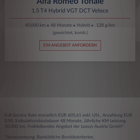
Alfa Romeo Tonale
1.5 T4 Hybrid VGT DCT Veloce
40.000 km
48 Monate
Hybrid
128 g/km
(gewichtet, komb.)
EIN ANGEBOT ANFORDERN
Full-Service Rate monatlich EUR 605,61 exkl. USt., Anzahlung EUR
0,00, Kalkulationsbasisdauer 48 Monate, Jährliche KM Leistung
10.000 km. Freibleibendes Angebot der Leasys Austria GmbH*
*Voraussetzung: Bankübliche Bonitätskriterien,