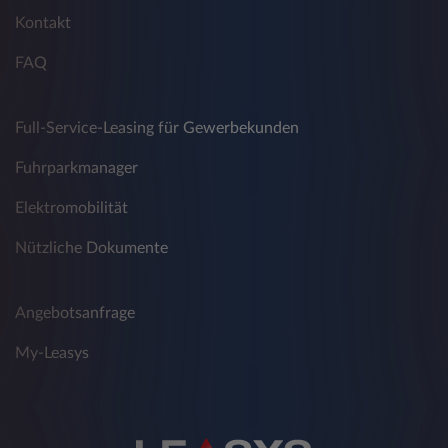
Daten werden bei Aufruf der Webseite der
Kontakt
Leasys Austria GmbH mittels Cookies durch
FAQ
das Computersystem automatisch erfasst:
Ihre Internetadresse (IP-Adresse)
Full-Service-Leasing für Gewerbekunden
Browsertyp und -version
Fuhrparkmanager
Webseite, von der aus Sie die Seite
besuchen (Referrer URL)
Elektromobilität
Verwendetes Betriebssystem
Nützliche Dokumente
Webseite von der aus Sie auf andere
Webseiten weitergeleitet werden
Angebotsanfrage
Datum und Uhrzeit Ihres Zugriffs
My-Leasys
Diese Daten werden getrennt von Ihren
weiteren Daten, die Sie eventuell bei Leasys
Austria GmbH angeben, gespeichert. Es erfolgt
keine Verknüpfung der Daten mit Ihren
weiteren Daten. Sie werden zu statistischen