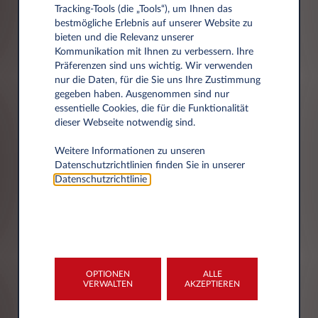
Tracking‑Tools (die „Tools“), um Ihnen das
Ihr Vertrauen ist uns wichtig. Deshalb
bestmögliche Erlebnis auf unserer Website zu
respektieren wir den Datenschutz und
bieten und die Relevanz unserer
Kommunikation mit Ihnen zu verbessern. Ihre
informieren Sie über die erhobenen und
Präferenzen sind uns wichtig. Wir verwenden
gespeicherten Daten und Ihre Rechte.
nur die Daten, für die Sie uns Ihre Zustimmung
Unsere Datenschutzerklärung beschreibt,
gegeben haben. Ausgenommen sind nur
welche personenbezogenen Daten Leasys bei
essentielle Cookies, die für die Funktionalität
dieser Webseite notwendig sind.
der Nutzung der Leasys-Webseite über Sie
erhebt, verarbeitet und nutzt.
Weitere Informationen zu unseren
Personenbezogene Daten sind alle
Datenschutzrichtlinien finden Sie in unserer
Informationen über persönliche und sachliche
Datenschutzrichtlinie
.
Verhältnisse einer bestimmten oder
bestimmbaren natürlichen Person.
Einverständnis
Wir weisen darauf hin, dass die
Datenschutzerklärung
Datenübertragung im Internet (z.B. bei der
Kommunikation per E-Mail) Sicherheitslücken
aufweisen kann. Ein lückenloser Schutz der
Ihre personenbezogenen Daten werden von
Daten vor dem Zugriff durch Dritte ist nicht
OPTIONEN
ALLE
Leasys Austria GmbH, Grünbergstraße 15/3/6,
VERWALTEN
AKZEPTIEREN
möglich.
1120 Wien, als Verantwortlicher wie in der
Datenschutzerklärung beschrieben