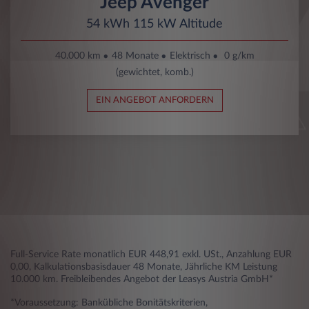
Jeep Avenger
54 kWh 115 kW Altitude
40.000 km
48 Monate
Elektrisch
0 g/km
(gewichtet, komb.)
EIN ANGEBOT ANFORDERN
Full-Service Rate monatlich EUR 448,91 exkl. USt., Anzahlung EUR
0,00, Kalkulationsbasisdauer 48 Monate, Jährliche KM Leistung
10.000 km. Freibleibendes Angebot der Leasys Austria GmbH*
*Voraussetzung: Bankübliche Bonitätskriterien,