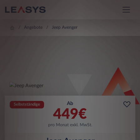
Angebote
Jeep Avenger
Ab
Selbstständige
449
€
pro Monat exkl. MwSt.