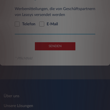
Werbemitteilungen, die von Geschäftspartnern
c) Cookies
von Leasys versendet werden
Cookies sind kleine Dateien, die auf Ihrem
Datenträger gespeichert werden und die
Telefon
E-Mail
bestimmten Einstellungen und Daten zum
Austausch mit unserem System über Ihren
Browser speichern. Grundsätzlich können zwei
verschiedene Arten von Cookies unterschieden
SENDEN
werden. Es gibt sowohl sogenannte „Session-
Cookies“ als auch temporäre bzw. permanente
* Pflichtfeld
Cookies. Während Session-Cookies gelöscht
werden, sobald Sie Ihren Browser schließen,
werden temporäre bzw. permanente Cookies
für einen längeren Zeitraum bzw. unbegrenzt
auf Ihrem Datenträger gespeichert. Diese
Speicherung hilft uns dabei, unsere Angebote
für Sie entsprechend zu gestalten, erleichtert
aber auch Ihnen die Nutzung unserer
Über uns
Webseite. Dadurch, dass bestimmte Eingaben
von Ihnen gespeichert werden, können
Unsere Lösungen
Wiederholungen vermieden werden. Folgende