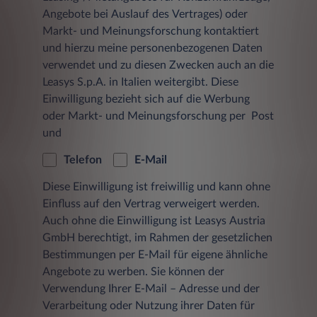
Bei jedem Zugriff eines Nutzers auf eine Seite
Angebote bei Auslauf des Vertrages) oder
aus dem Angebot der Leasys Austria GmbH
Markt- und Meinungsforschung kontaktiert
und bei jedem Abruf einer Datei werden
Zugriffsdaten über diesen Vorgang in einer
und hierzu meine personenbezogenen Daten
Protokolldatei auf einem Server gespeichert.
verwendet und zu diesen Zwecken auch an die
Jeder Datensatz besteht aus:
Leasys S.p.A. in Italien weitergibt. Diese
Einwilligung bezieht sich auf die Werbung
der Seite, von der aus der Datei
oder Markt- und Meinungsforschung per Post
angefordert wurde
und
dem Namen der Datei
Telefon
E-Mail
dem Datum und der Uhrzeit der
Anforderung
Diese Einwilligung ist freiwillig und kann ohne
Einfluss auf den Vertrag verweigert werden.
der übertragenen Datenmenge
Auch ohne die Einwilligung ist Leasys Austria
GmbH berechtigt, im Rahmen der gesetzlichen
dem Zugriffsstatus (Datei übertragen,
Datei nicht gefunden etc.)
Bestimmungen per E-Mail für eigene ähnliche
Angebote zu werben. Sie können der
einer Beschreibung des Typs des
Verwendung Ihrer E-Mail – Adresse und der
verwendeten Webbrowsers
Verarbeitung oder Nutzung ihrer Daten für