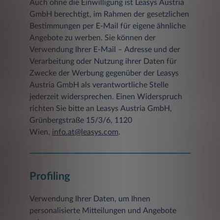
Auch ohne die Einwilligung ist Leasys Austria
GmbH berechtigt, im Rahmen der gesetzlichen
dem Zugriffsstatus (Datei übertragen,
Datei nicht gefunden etc.)
Bestimmungen per E-Mail für eigene ähnliche
Angebote zu werben. Sie können der
einer Beschreibung des Typs des
Verwendung Ihrer E-Mail – Adresse und der
verwendeten Webbrowsers
Verarbeitung oder Nutzung ihrer Daten für
Client IP-Adresse
Zwecke der Werbung gegenüber der Leasys
Austria GmbH als verantwortliche Stelle
Die gespeicherten Daten werden ausschließlich
jederzeit widersprechen. Einen Widerspruch
zu statistischen Zwecken ausgewertet, eine
richten Sie bitte an Leasys Austria GmbH,
Weitergabe an Dritte, zu kommerziellen noch
Grünbergstraße 15/3/6, 1120
zu nichtkommerziellen Zwecken, findet nicht
statt.
Wien,
info.at@leasys.com
.
b) Freiwillige Angaben
Sofern innerhalb des Internetangebotes die
Möglichkeit zur Eingabe persönlicher oder
Profiling
geschäftlicher Daten (z.B. E-Mail-Adressen,
Namen, Anschriften) besteht, so erfolgt die
Verwendung Ihrer Daten, um Ihnen
Preisgabe dieser Daten seitens des Nutzers auf
personalisierte Mitteilungen und Angebote
ausdrücklich freiwilliger Basis. Für eine