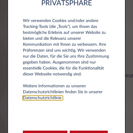
Datenschutzerklärung
PRIVATSPHÄRE
Datenübertragung im Internet (z.B. bei der
Kommunikation per E-Mail) Sicherheitslücken
aufweisen kann. Ein lückenloser Schutz der
Ihre personenbezogenen Daten werden von
Wir verwenden Cookies und/oder andere
Daten vor dem Zugriff durch Dritte ist nicht
Leasys Austria GmbH, Grünbergstraße 15/3/6,
Tracking‑Tools (die „Tools“), um Ihnen das
möglich.
1120 Wien, als Verantwortlicher wie in der
bestmögliche Erlebnis auf unserer Website zu
bieten und die Relevanz unserer
Datenschutzerklärung beschrieben
Kommunikation mit Ihnen zu verbessern. Ihre
verarbeitet. Dort finden Sie auch weitere
Präferenzen sind uns wichtig. Wir verwenden
1. Wer ist für die Datenverarbeitung
Informationen zu Ihren Rechten in Bezug auf
nur die Daten, für die Sie uns Ihre Zustimmung
Verantwortlich und an wen kann ich mich
den Datenschutz und zu unseren
gegeben haben. Ausgenommen sind nur
wenden?
Kontaktinformationen.
essentielle Cookies, die für die Funktionalität
Verantwortliche Stelle für die Erhebung und
dieser Webseite notwendig sind.
https://www.leasys.com/at/austria/datenschutzerklaru
Verwendung Ihrer personenbezogenen Daten
bei der Nutzung dieser Webseite sowie der
Weitere Informationen zu unseren
an­neh­men
ablehnen
dort bereitgestellten Funktionalitäten und
Datenschutzrichtlinien finden Sie in unserer
Services im Sinne der Datenschutzgesetze ist
Datenschutzrichtlinie
.
die Leasys Austria GmbH, Grünbergstraße
15/3/6, 1120 Wien
Marketing
Sie erreichen unseren betrieblichen
Datenschutzbeauftragten unter Leasys Austria
GmbH, Datenschutzbeauftragter,
Einwilligung zur werbenden Kontaktaufnahme
Grünbergstraße 15/3/6, 1120