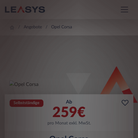
Angebote
Opel Corsa
Ab
Selbstständige
259
€
pro Monat exkl. MwSt.