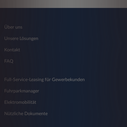
Datum und Uhrzeit Ihres Zugriffs
Diese Daten werden getrennt von Ihren
weiteren Daten, die Sie eventuell bei Leasys
Über uns
Austria GmbH angeben, gespeichert. Es erfolgt
keine Verknüpfung der Daten mit Ihren
Unsere Lösungen
weiteren Daten. Sie werden zu statistischen
Zwecken ausgewertet, damit Leasys Austria
Kontakt
GmbH ihre Webseite und andere Angebote
optimieren kann. Die Daten werden nach ihrer
FAQ
Auswertung gelöscht. Sollten Sie eine
Verwendung von Cookies nicht wünschen, so
können Sie die Verwendung in Ihrem Browser
Full-Service-Leasing für Gewerbekunden
sperren. Es ist nicht auszuschließen, dass
dadurch die Funktionalität der Webseite
Fuhrparkmanager
beeinträchtigt wird.
Elektromobilität
3. Werden die Daten an Dritten
Nützliche Dokumente
weitergegeben?
Leasys nutzt verschiedene externe Angebote