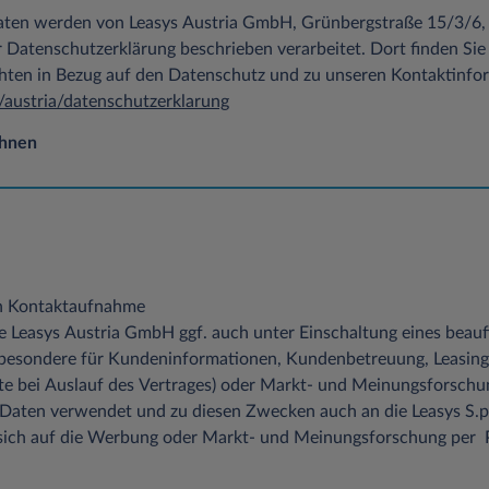
ieblichen Datenschutzbeauftragten unter Leasys Austria GmbH, Datenschu
ten werden von Leasys Austria GmbH, Grünbergstraße 15/3/6, 
20 Wien,
datenschutz.at@leasys.com
.
r Datenschutzerklärung beschrieben verarbeitet. Dort finden Sie
chten in Bezug auf den Datenschutz und zu unseren Kontaktinfo
en Daten werden erfasst?
/austria/datenschutzerklarung
ehnen
zers auf eine Seite aus dem Angebot der Leasys Austria GmbH und bei je
iesen Vorgang in einer Protokolldatei auf einem Server gespeichert. Jede
us der Datei angefordert wurde
ei
hrzeit der Anforderung
en Kontaktaufnahme
die Leasys Austria GmbH ggf. auch unter Einschaltung eines beauf
atenmenge
besondere für Kundeninformationen, Kundenbetreuung, Leasing
atei übertragen, Datei nicht gefunden etc.)
e bei Auslauf des Vertrages) oder Markt- und Meinungsforschun
ten verwendet und zu diesen Zwecken auch an die Leasys S.p.A.
des Typs des verwendeten Webbrowsers
t sich auf die Werbung oder Markt- und Meinungsforschung per 