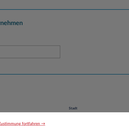
rnehmen
Stadt
ustimmung fortfahren →