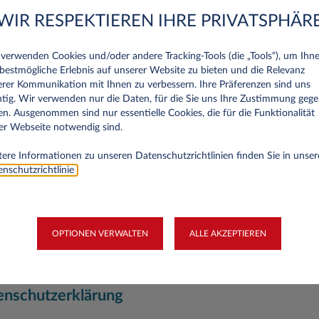
WIR RESPEKTIEREN IHRE PRIVATSPHÄR
verwenden Cookies und/oder andere Tracking‑Tools (die „Tools“), um Ihn
KLÄRUNG
bestmögliche Erlebnis auf unserer Website zu bieten und die Relevanz
rer Kommunikation mit Ihnen zu verbessern. Ihre Präferenzen sind uns
tig. Wir verwenden nur die Daten, für die Sie uns Ihre Zustimmung geg
n. Ausgenommen sind nur essentielle Cookies, die für die Funktionalität
ig. Deshalb respektieren wir den Datenschutz und informieren Sie über d
er Webseite notwendig sind.
re Rechte.
ere Informationen zu unseren Datenschutzrichtlinien finden Sie in unser
g beschreibt, welche personenbezogenen Daten Leasys bei der Nutzung 
nschutzrichtlinie
.
 nutzt. Personenbezogene Daten sind alle Informationen über persönliche 
timmbaren natürlichen Person.
 die Datenübertragung im Internet (z.B. bei der Kommunikation per E-Mai
oser Schutz der Daten vor dem Zugriff durch Dritte ist nicht möglich.
OPTIONEN VERWALTEN
ALLE AKZEPTIEREN
rarbeitung Verantwortlich und an wen kann ich mich wenden?
 die Erhebung und Verwendung Ihrer personenbezogenen Daten bei der Nu
enschutzerklärung
lten Funktionalitäten und Services im Sinne der Datenschutzgesetze ist d
20 Wien