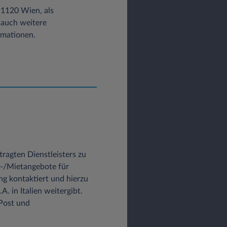
tzbeauftragter,
1120 Wien, als
 auch weitere
rmationen.
dem Abruf einer Datei
r Datensatz besteht aus:
tragten Dienstleisters zu
-/Mietangebote für
g kontaktiert und hierzu
 in Italien weitergibt.
Post und