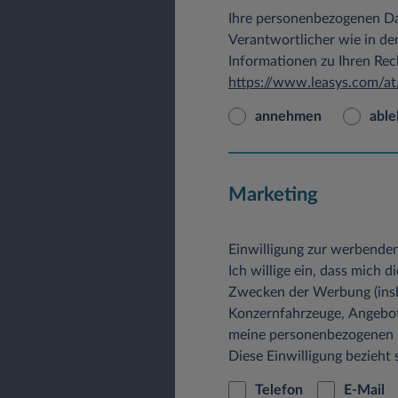
Sie erreichen unseren betr
Ihre personenbezogenen Da
Grünbergstraße 15/3/6, 11
Verantwortlicher wie in de
Informationen zu Ihren Re
2. Welche personenbezogen
https://www.leasys.com/at
a) Protokolldaten
an­neh­men
abl
Bei jedem Zugriff eines Nut
werden Zugriffsdaten über d
der Seite, von der a
Marketing
dem Namen der Dat
dem Datum und der U
Einwilligung zur werbend
Ich willige ein, dass mich 
der übertragenen D
Zwecken der Werbung (ins
dem Zugriffsstatus (D
Konzernfahrzeuge, Angebot
meine personenbezogenen Da
einer Beschreibung 
Diese Einwilligung bezieh
Client IP-Adresse
Telefon
E-Mail