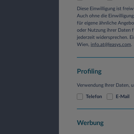
Die gespeicherten Daten wer
Diese Einwilligung ist frei
kommerziellen noch zu nich
Auch ohne die Einwilligung
b) Freiwillige Angaben
für eigene ähnliche Angebo
Sofern innerhalb des Intern
oder Nutzung ihrer Daten 
Adressen, Namen, Anschriften
jederzeit widersprechen. E
Basis. Für eine Angebotsanf
Wien,
info.at@leasys.com
.
sind und ohne die wir Ihre 
behandelt und nicht an Dri
c) Cookies
Profiling
Cookies sind kleine Dateie
Austausch mit unserem Syst
Verwendung Ihrer Daten, u
unterschieden werden. Es g
Session-Cookies gelöscht w
Telefon
E-Mail
längeren Zeitraum bzw. unbe
Sie entsprechend zu gestal
von Ihnen gespeichert wer
Leasys Austria GmbH mitte
Werbung
Ihre Internetadresse 