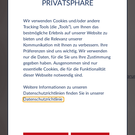
Datenschutzerklärung
PRIVATSPHÄRE
Datenübertragung im Internet (z.B. bei der
Kommunikation per E-Mail) Sicherheitslücken
aufweisen kann. Ein lückenloser Schutz der
Ihre personenbezogenen Daten werden von
Wir verwenden Cookies und/oder andere
Daten vor dem Zugriff durch Dritte ist nicht
Leasys Austria GmbH, Grünbergstraße 15/3/6,
Tracking‑Tools (die „Tools“), um Ihnen das
möglich.
1120 Wien, als Verantwortlicher wie in der
bestmögliche Erlebnis auf unserer Website zu
bieten und die Relevanz unserer
Datenschutzerklärung beschrieben
Kommunikation mit Ihnen zu verbessern. Ihre
verarbeitet. Dort finden Sie auch weitere
Präferenzen sind uns wichtig. Wir verwenden
1. Wer ist für die Datenverarbeitung
Informationen zu Ihren Rechten in Bezug auf
nur die Daten, für die Sie uns Ihre Zustimmung
Verantwortlich und an wen kann ich mich
den Datenschutz und zu unseren
gegeben haben. Ausgenommen sind nur
wenden?
Kontaktinformationen.
essentielle Cookies, die für die Funktionalität
Verantwortliche Stelle für die Erhebung und
dieser Webseite notwendig sind.
https://www.leasys.com/at/austria/datenschutzerklaru
Verwendung Ihrer personenbezogenen Daten
bei der Nutzung dieser Webseite sowie der
Weitere Informationen zu unseren
an­neh­men
ablehnen
dort bereitgestellten Funktionalitäten und
Datenschutzrichtlinien finden Sie in unserer
Services im Sinne der Datenschutzgesetze ist
Datenschutzrichtlinie
.
die Leasys Austria GmbH, Grünbergstraße
15/3/6, 1120 Wien
Marketing
Sie erreichen unseren betrieblichen
Datenschutzbeauftragten unter Leasys Austria
GmbH, Datenschutzbeauftragter,
Einwilligung zur werbenden Kontaktaufnahme
Grünbergstraße 15/3/6, 1120