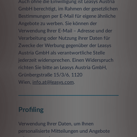
Auch ohne die Einwilligung ist Leasys Austria
GmbH berechtigt, im Rahmen der gesetzlichen
dem Zugriffsstatus (Datei übertragen,
Datei nicht gefunden etc.)
Bestimmungen per E-Mail für eigene ähnliche
Angebote zu werben. Sie können der
einer Beschreibung des Typs des
Verwendung Ihrer E-Mail – Adresse und der
verwendeten Webbrowsers
Verarbeitung oder Nutzung ihrer Daten für
Client IP-Adresse
Zwecke der Werbung gegenüber der Leasys
Austria GmbH als verantwortliche Stelle
Die gespeicherten Daten werden ausschließlich
jederzeit widersprechen. Einen Widerspruch
zu statistischen Zwecken ausgewertet, eine
richten Sie bitte an Leasys Austria GmbH,
Weitergabe an Dritte, zu kommerziellen noch
Grünbergstraße 15/3/6, 1120
zu nichtkommerziellen Zwecken, findet nicht
statt.
Wien,
info.at@leasys.com
.
b) Freiwillige Angaben
Sofern innerhalb des Internetangebotes die
Möglichkeit zur Eingabe persönlicher oder
Profiling
geschäftlicher Daten (z.B. E-Mail-Adressen,
Namen, Anschriften) besteht, so erfolgt die
Verwendung Ihrer Daten, um Ihnen
Preisgabe dieser Daten seitens des Nutzers auf
personalisierte Mitteilungen und Angebote
ausdrücklich freiwilliger Basis. Für eine