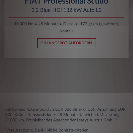
FIAT Professional Scudo
2.2 Blue HDi 132 kW Auto L2
40.000 km
48 Monate
Diesel
172 g/km (gewichtet,
komb.)
EIN ANGEBOT ANFORDERN
Full-Service Rate monatlich EUR 326,88 exkl. USt., Anzahlung EUR
0,00, Kalkulationsbasisdauer 48 Monate, Jährliche KM Leistung
10.000 km. Freibleibendes Angebot der Leasys Austria GmbH*
*Voraussetzung: Bankübliche Bonitätskriterien,