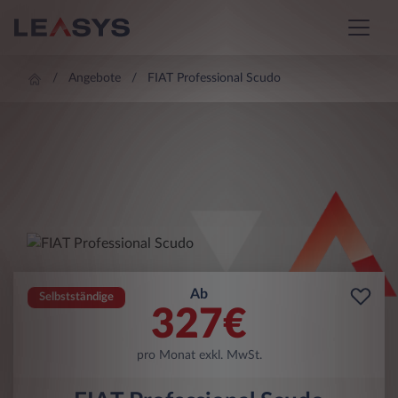
Angebote
FIAT Professional Scudo
Ab
Selbstständige
327
€
pro Monat exkl. MwSt.