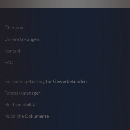
Datum und Uhrzeit Ihres Zugriffs
Diese Daten werden getrennt von Ihren
weiteren Daten, die Sie eventuell bei Leasys
Über uns
Austria GmbH angeben, gespeichert. Es erfolgt
keine Verknüpfung der Daten mit Ihren
Unsere Lösungen
weiteren Daten. Sie werden zu statistischen
Zwecken ausgewertet, damit Leasys Austria
Kontakt
GmbH ihre Webseite und andere Angebote
optimieren kann. Die Daten werden nach ihrer
FAQ
Auswertung gelöscht. Sollten Sie eine
Verwendung von Cookies nicht wünschen, so
können Sie die Verwendung in Ihrem Browser
Full-Service-Leasing für Gewerbekunden
sperren. Es ist nicht auszuschließen, dass
dadurch die Funktionalität der Webseite
Fuhrparkmanager
beeinträchtigt wird.
Elektromobilität
3. Werden die Daten an Dritten
Nützliche Dokumente
weitergegeben?
Leasys nutzt verschiedene externe Angebote