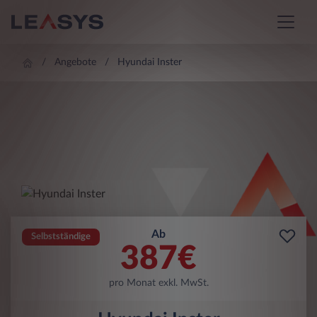
Angebote
Hyundai Inster
Ab
Selbstständige
387
€
pro Monat exkl. MwSt.