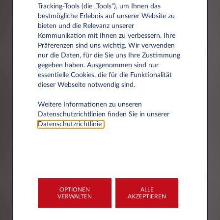
Tracking‑Tools (die „Tools“), um Ihnen das
Ihr Vertrauen ist uns wichtig. Deshalb
bestmögliche Erlebnis auf unserer Website zu
respektieren wir den Datenschutz und
bieten und die Relevanz unserer
Kommunikation mit Ihnen zu verbessern. Ihre
informieren Sie über die erhobenen und
Präferenzen sind uns wichtig. Wir verwenden
gespeicherten Daten und Ihre Rechte.
nur die Daten, für die Sie uns Ihre Zustimmung
Unsere Datenschutzerklärung beschreibt,
gegeben haben. Ausgenommen sind nur
welche personenbezogenen Daten Leasys bei
essentielle Cookies, die für die Funktionalität
dieser Webseite notwendig sind.
der Nutzung der Leasys-Webseite über Sie
erhebt, verarbeitet und nutzt.
Weitere Informationen zu unseren
Personenbezogene Daten sind alle
Datenschutzrichtlinien finden Sie in unserer
Informationen über persönliche und sachliche
Datenschutzrichtlinie
.
Verhältnisse einer bestimmten oder
bestimmbaren natürlichen Person.
Einverständnis
Wir weisen darauf hin, dass die
Datenschutzerklärung
Datenübertragung im Internet (z.B. bei der
Kommunikation per E-Mail) Sicherheitslücken
aufweisen kann. Ein lückenloser Schutz der
Ihre personenbezogenen Daten werden von
Daten vor dem Zugriff durch Dritte ist nicht
OPTIONEN
ALLE
Leasys Austria GmbH, Grünbergstraße 15/3/6,
VERWALTEN
AKZEPTIEREN
möglich.
1120 Wien, als Verantwortlicher wie in der
Datenschutzerklärung beschrieben