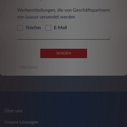
Werbemitteilungen, die von Geschäftspartnern
c) Cookies
von Leasys versendet werden
Cookies sind kleine Dateien, die auf Ihrem
Datenträger gespeichert werden und die
Telefon
E-Mail
bestimmten Einstellungen und Daten zum
Austausch mit unserem System über Ihren
Browser speichern. Grundsätzlich können zwei
verschiedene Arten von Cookies unterschieden
SENDEN
werden. Es gibt sowohl sogenannte „Session-
Cookies“ als auch temporäre bzw. permanente
* Pflichtfeld
Cookies. Während Session-Cookies gelöscht
werden, sobald Sie Ihren Browser schließen,
werden temporäre bzw. permanente Cookies
für einen längeren Zeitraum bzw. unbegrenzt
auf Ihrem Datenträger gespeichert. Diese
Speicherung hilft uns dabei, unsere Angebote
für Sie entsprechend zu gestalten, erleichtert
aber auch Ihnen die Nutzung unserer
Über uns
Webseite. Dadurch, dass bestimmte Eingaben
von Ihnen gespeichert werden, können
Unsere Lösungen
Wiederholungen vermieden werden. Folgende