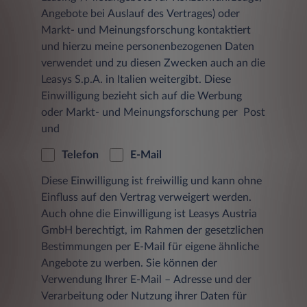
Bei jedem Zugriff eines Nutzers auf eine Seite
Angebote bei Auslauf des Vertrages) oder
aus dem Angebot der Leasys Austria GmbH
Markt- und Meinungsforschung kontaktiert
und bei jedem Abruf einer Datei werden
Zugriffsdaten über diesen Vorgang in einer
und hierzu meine personenbezogenen Daten
Protokolldatei auf einem Server gespeichert.
verwendet und zu diesen Zwecken auch an die
Jeder Datensatz besteht aus:
Leasys S.p.A. in Italien weitergibt. Diese
Einwilligung bezieht sich auf die Werbung
der Seite, von der aus der Datei
oder Markt- und Meinungsforschung per Post
angefordert wurde
und
dem Namen der Datei
Telefon
E-Mail
dem Datum und der Uhrzeit der
Anforderung
Diese Einwilligung ist freiwillig und kann ohne
Einfluss auf den Vertrag verweigert werden.
der übertragenen Datenmenge
Auch ohne die Einwilligung ist Leasys Austria
GmbH berechtigt, im Rahmen der gesetzlichen
dem Zugriffsstatus (Datei übertragen,
Datei nicht gefunden etc.)
Bestimmungen per E-Mail für eigene ähnliche
Angebote zu werben. Sie können der
einer Beschreibung des Typs des
Verwendung Ihrer E-Mail – Adresse und der
verwendeten Webbrowsers
Verarbeitung oder Nutzung ihrer Daten für