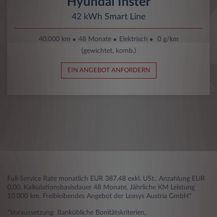
Hyundai Inster
42 kWh Smart Line
40.000 km
48 Monate
Elektrisch
0 g/km
(gewichtet, komb.)
EIN ANGEBOT ANFORDERN
Full-Service Rate monatlich EUR 387,48 exkl. USt., Anzahlung EUR
0,00, Kalkulationsbasisdauer 48 Monate, Jährliche KM Leistung
10.000 km. Freibleibendes Angebot der Leasys Austria GmbH*
*Voraussetzung: Bankübliche Bonitätskriterien,