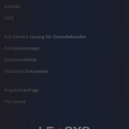
Daten werden bei Aufruf der Webseite der
Kontakt
Leasys Austria GmbH mittels Cookies durch
FAQ
das Computersystem automatisch erfasst:
Ihre Internetadresse (IP-Adresse)
Full-Service-Leasing für Gewerbekunden
Browsertyp und -version
Fuhrparkmanager
Webseite, von der aus Sie die Seite
besuchen (Referrer URL)
Elektromobilität
Verwendetes Betriebssystem
Nützliche Dokumente
Webseite von der aus Sie auf andere
Webseiten weitergeleitet werden
Angebotsanfrage
Datum und Uhrzeit Ihres Zugriffs
My-Leasys
Diese Daten werden getrennt von Ihren
weiteren Daten, die Sie eventuell bei Leasys
Austria GmbH angeben, gespeichert. Es erfolgt
keine Verknüpfung der Daten mit Ihren
weiteren Daten. Sie werden zu statistischen