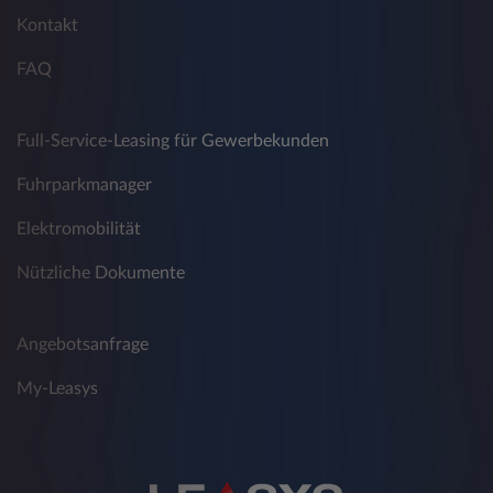
Daten werden bei Aufruf der Webseite der
Kontakt
Leasys Austria GmbH mittels Cookies durch
FAQ
das Computersystem automatisch erfasst:
Ihre Internetadresse (IP-Adresse)
Full-Service-Leasing für Gewerbekunden
Browsertyp und -version
Fuhrparkmanager
Webseite, von der aus Sie die Seite
besuchen (Referrer URL)
Elektromobilität
Verwendetes Betriebssystem
Nützliche Dokumente
Webseite von der aus Sie auf andere
Webseiten weitergeleitet werden
Angebotsanfrage
Datum und Uhrzeit Ihres Zugriffs
My-Leasys
Diese Daten werden getrennt von Ihren
weiteren Daten, die Sie eventuell bei Leasys
Austria GmbH angeben, gespeichert. Es erfolgt
keine Verknüpfung der Daten mit Ihren
weiteren Daten. Sie werden zu statistischen