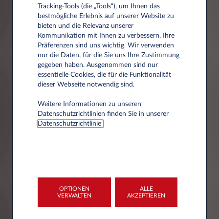
Tracking‑Tools (die „Tools“), um Ihnen das
Ihr Vertrauen ist uns wichtig. Deshalb
bestmögliche Erlebnis auf unserer Website zu
respektieren wir den Datenschutz und
bieten und die Relevanz unserer
Kommunikation mit Ihnen zu verbessern. Ihre
informieren Sie über die erhobenen und
Präferenzen sind uns wichtig. Wir verwenden
gespeicherten Daten und Ihre Rechte.
nur die Daten, für die Sie uns Ihre Zustimmung
Unsere Datenschutzerklärung beschreibt,
gegeben haben. Ausgenommen sind nur
welche personenbezogenen Daten Leasys bei
essentielle Cookies, die für die Funktionalität
dieser Webseite notwendig sind.
der Nutzung der Leasys-Webseite über Sie
erhebt, verarbeitet und nutzt.
Weitere Informationen zu unseren
Personenbezogene Daten sind alle
Datenschutzrichtlinien finden Sie in unserer
Informationen über persönliche und sachliche
Datenschutzrichtlinie
.
Verhältnisse einer bestimmten oder
bestimmbaren natürlichen Person.
Einverständnis
Wir weisen darauf hin, dass die
Datenschutzerklärung
Datenübertragung im Internet (z.B. bei der
Kommunikation per E-Mail) Sicherheitslücken
aufweisen kann. Ein lückenloser Schutz der
Ihre personenbezogenen Daten werden von
Daten vor dem Zugriff durch Dritte ist nicht
OPTIONEN
ALLE
Leasys Austria GmbH, Grünbergstraße 15/3/6,
VERWALTEN
AKZEPTIEREN
möglich.
1120 Wien, als Verantwortlicher wie in der
Datenschutzerklärung beschrieben