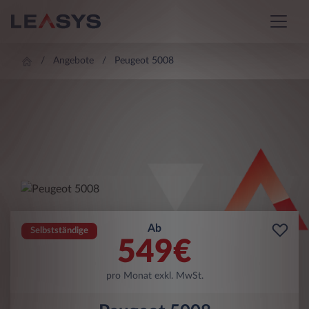
Angebote
Peugeot 5008
Ab
Selbstständige
549
€
pro Monat exkl. MwSt.