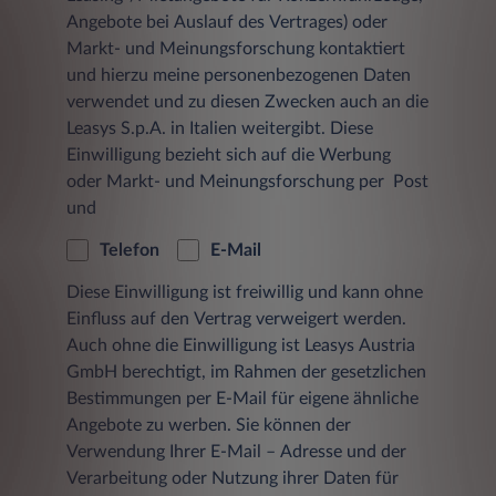
Bei jedem Zugriff eines Nutzers auf eine Seite
Angebote bei Auslauf des Vertrages) oder
aus dem Angebot der Leasys Austria GmbH
Markt- und Meinungsforschung kontaktiert
und bei jedem Abruf einer Datei werden
Zugriffsdaten über diesen Vorgang in einer
und hierzu meine personenbezogenen Daten
Protokolldatei auf einem Server gespeichert.
verwendet und zu diesen Zwecken auch an die
Jeder Datensatz besteht aus:
Leasys S.p.A. in Italien weitergibt. Diese
Einwilligung bezieht sich auf die Werbung
der Seite, von der aus der Datei
oder Markt- und Meinungsforschung per Post
angefordert wurde
und
dem Namen der Datei
Telefon
E-Mail
dem Datum und der Uhrzeit der
Anforderung
Diese Einwilligung ist freiwillig und kann ohne
Einfluss auf den Vertrag verweigert werden.
der übertragenen Datenmenge
Auch ohne die Einwilligung ist Leasys Austria
GmbH berechtigt, im Rahmen der gesetzlichen
dem Zugriffsstatus (Datei übertragen,
Datei nicht gefunden etc.)
Bestimmungen per E-Mail für eigene ähnliche
Angebote zu werben. Sie können der
einer Beschreibung des Typs des
Verwendung Ihrer E-Mail – Adresse und der
verwendeten Webbrowsers
Verarbeitung oder Nutzung ihrer Daten für