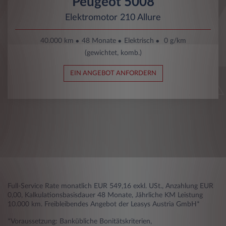
Peugeot 5008
Elektromotor 210 Allure
40.000 km
48 Monate
Elektrisch
0 g/km
(gewichtet, komb.)
EIN ANGEBOT ANFORDERN
Full-Service Rate monatlich EUR 549,16 exkl. USt., Anzahlung EUR
0,00, Kalkulationsbasisdauer 48 Monate, Jährliche KM Leistung
10.000 km. Freibleibendes Angebot der Leasys Austria GmbH*
*Voraussetzung: Bankübliche Bonitätskriterien,