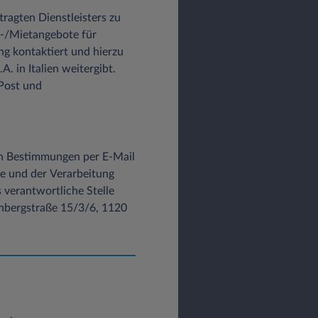
tragten Dienstleisters zu
-/Mietangebote für
g kontaktiert und hierzu
 in Italien weitergibt.
Post und
e an Dritte, zu
en Bestimmungen per E-Mail
e und der Verarbeitung
Daten (z.B. E-Mail-
verantwortliche Stelle
usdrücklich freiwilliger
ünbergstraße 15/3/6, 1120
mit einem *-Hinweis versehen
werden vertraulich
stellungen und Daten zum
ene Arten von Cookies