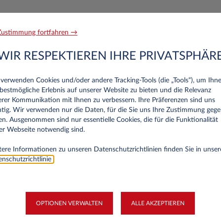
ustimmung fortfahren →
Stadt
WIR RESPEKTIEREN IHRE PRIVATSPHÄR
verwenden Cookies und/oder andere Tracking‑Tools (die „Tools“), um Ihn
bestmögliche Erlebnis auf unserer Website zu bieten und die Relevanz
rer Kommunikation mit Ihnen zu verbessern. Ihre Präferenzen sind uns
tig. Wir verwenden nur die Daten, für die Sie uns Ihre Zustimmung geg
n. Ausgenommen sind nur essentielle Cookies, die für die Funktionalität
KLÄRUNG
er Webseite notwendig sind.
ere Informationen zu unseren Datenschutzrichtlinien finden Sie in unser
nschutzrichtlinie
.
ig. Deshalb respektieren wir den Datenschutz und informieren Sie über d
re Rechte.
g beschreibt, welche personenbezogenen Daten Leasys bei der Nutzung 
 nutzt. Personenbezogene Daten sind alle Informationen über persönliche 
OPTIONEN VERWALTEN
ALLE AKZEPTIEREN
timmbaren natürlichen Person.