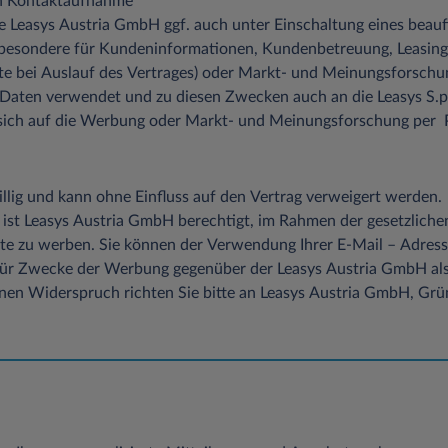
en Kontaktaufnahme
die Leasys Austria GmbH ggf. auch unter Einschaltung eines beauf
atenmenge
besondere für Kundeninformationen, Kundenbetreuung, Leasing
atei übertragen, Datei nicht gefunden etc.)
e bei Auslauf des Vertrages) oder Markt- und Meinungsforschun
ten verwendet und zu diesen Zwecken auch an die Leasys S.p.A.
des Typs des verwendeten Webbrowsers
t sich auf die Werbung oder Markt- und Meinungsforschung per 
den ausschließlich zu statistischen Zwecken ausgewertet, eine Weitergab
willig und kann ohne Einfluss auf den Vertrag verweigert werden.
tkommerziellen Zwecken, findet nicht statt.
 ist Leasys Austria GmbH berechtigt, im Rahmen der gesetzlich
te zu werben. Sie können der Verwendung Ihrer E-Mail – Adress
etangebotes die Möglichkeit zur Eingabe persönlicher oder geschäftlicher 
für Zwecke der Werbung gegenüber der Leasys Austria GmbH als 
) besteht, so erfolgt die Preisgabe dieser Daten seitens des Nutzers auf a
inen Widerspruch richten Sie bitte an Leasys Austria GmbH, Gr
rage sind wir aber auf bestimmte Pflichtinformationen angewiesen, die 
Anfrage nicht bearbeiten können. Auch die von Ihnen mitgeteilten Daten 
tte weitergegeben.
n, die auf Ihrem Datenträger gespeichert werden und die bestimmten Ein
em über Ihren Browser speichern. Grundsätzlich können zwei verschied