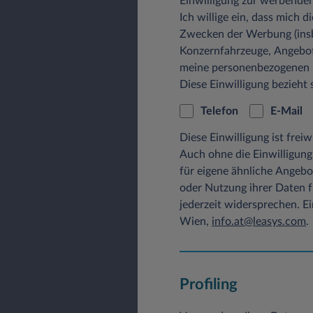
Einwilligung zur werbend
Ich willige ein, dass mich 
der übertragenen D
Zwecken der Werbung (ins
dem Zugriffsstatus (D
Konzernfahrzeuge, Angebot
meine personenbezogenen Da
einer Beschreibung 
Diese Einwilligung bezieh
Client IP-Adresse
Telefon
E-Mail
Die gespeicherten Daten wer
Diese Einwilligung ist frei
kommerziellen noch zu nich
Auch ohne die Einwilligung
b) Freiwillige Angaben
für eigene ähnliche Angebo
Sofern innerhalb des Intern
oder Nutzung ihrer Daten 
Adressen, Namen, Anschriften
jederzeit widersprechen. E
Basis. Für eine Angebotsanf
Wien,
info.at@leasys.com
.
sind und ohne die wir Ihre 
behandelt und nicht an Dri
c) Cookies
Profiling
Cookies sind kleine Dateie
Austausch mit unserem Syst