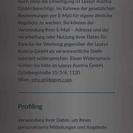
Auch ohne die Einwilligung ist Leasys Austria
GmbH berechtigt, im Rahmen der gesetzlichen
dem Zugriffsstatus (Datei übertragen,
Datei nicht gefunden etc.)
Bestimmungen per E-Mail für eigene ähnliche
Angebote zu werben. Sie können der
einer Beschreibung des Typs des
Verwendung Ihrer E-Mail – Adresse und der
verwendeten Webbrowsers
Verarbeitung oder Nutzung ihrer Daten für
Client IP-Adresse
Zwecke der Werbung gegenüber der Leasys
Austria GmbH als verantwortliche Stelle
Die gespeicherten Daten werden ausschließlich
jederzeit widersprechen. Einen Widerspruch
zu statistischen Zwecken ausgewertet, eine
richten Sie bitte an Leasys Austria GmbH,
Weitergabe an Dritte, zu kommerziellen noch
Grünbergstraße 15/3/6, 1120
zu nichtkommerziellen Zwecken, findet nicht
statt.
Wien,
info.at@leasys.com
.
b) Freiwillige Angaben
Sofern innerhalb des Internetangebotes die
Möglichkeit zur Eingabe persönlicher oder
Profiling
geschäftlicher Daten (z.B. E-Mail-Adressen,
Namen, Anschriften) besteht, so erfolgt die
Verwendung Ihrer Daten, um Ihnen
Preisgabe dieser Daten seitens des Nutzers auf
personalisierte Mitteilungen und Angebote
ausdrücklich freiwilliger Basis. Für eine