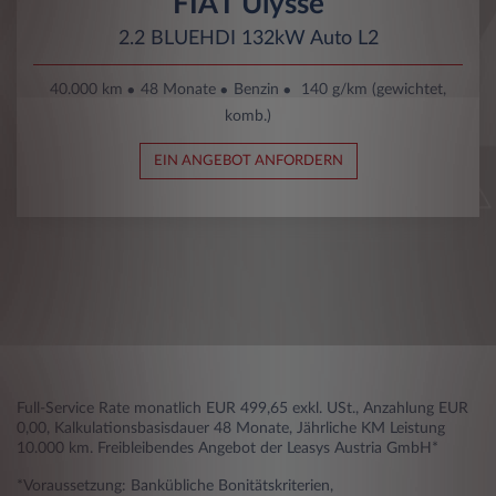
FIAT Ulysse
2.2 BLUEHDI 132kW Auto L2
40.000 km
48 Monate
Benzin
140 g/km (gewichtet,
komb.)
EIN ANGEBOT ANFORDERN
Full-Service Rate monatlich EUR 499,65 exkl. USt., Anzahlung EUR
0,00, Kalkulationsbasisdauer 48 Monate, Jährliche KM Leistung
10.000 km. Freibleibendes Angebot der Leasys Austria GmbH*
*Voraussetzung: Bankübliche Bonitätskriterien,