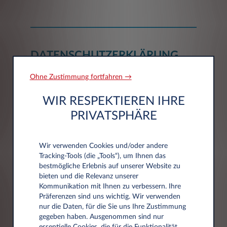
DATENSCHUTZERKLÄRUNG
Ohne Zustimmung fortfahren →
Ihr Vertrauen ist uns wichtig. Deshalb
respektieren wir den Datenschutz und
WIR RESPEKTIEREN IHRE
informieren Sie über die erhobenen und
PRIVATSPHÄRE
gespeicherten Daten und Ihre Rechte.
Unsere Datenschutzerklärung beschreibt,
Wir verwenden Cookies und/oder andere
welche personenbezogenen Daten Leasys bei
Tracking‑Tools (die „Tools“), um Ihnen das
der Nutzung der Leasys-Webseite über Sie
bestmögliche Erlebnis auf unserer Website zu
erhebt, verarbeitet und nutzt.
bieten und die Relevanz unserer
Personenbezogene Daten sind alle
Kommunikation mit Ihnen zu verbessern. Ihre
Informationen über persönliche und sachliche
Präferenzen sind uns wichtig. Wir verwenden
Verhältnisse einer bestimmten oder
nur die Daten, für die Sie uns Ihre Zustimmung
bestimmbaren natürlichen Person.
Einverständnis
gegeben haben. Ausgenommen sind nur
Wir weisen darauf hin, dass die
essentielle Cookies, die für die Funktionalität