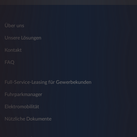
auf Ihrem Datenträger gespeichert. Diese
Speicherung hilft uns dabei, unsere Angebote
für Sie entsprechend zu gestalten, erleichtert
aber auch Ihnen die Nutzung unserer
Über uns
Webseite. Dadurch, dass bestimmte Eingaben
von Ihnen gespeichert werden, können
Unsere Lösungen
Wiederholungen vermieden werden. Folgende
Daten werden bei Aufruf der Webseite der
Kontakt
Leasys Austria GmbH mittels Cookies durch
FAQ
das Computersystem automatisch erfasst:
Ihre Internetadresse (IP-Adresse)
Full-Service-Leasing für Gewerbekunden
Browsertyp und -version
Fuhrparkmanager
Webseite, von der aus Sie die Seite
besuchen (Referrer URL)
Elektromobilität
Verwendetes Betriebssystem
Nützliche Dokumente
Webseite von der aus Sie auf andere
Webseiten weitergeleitet werden