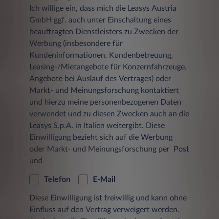
Ich willige ein, dass mich die Leasys Austria
Wien,
datenschutz.at@leasys.com
.
GmbH ggf. auch unter Einschaltung eines
2. Welche personenbezogenen Daten werden
beauftragten Dienstleisters zu Zwecken der
erfasst?
Werbung (insbesondere für
Kundeninformationen, Kundenbetreuung,
a) Protokolldaten
Leasing-/Mietangebote für Konzernfahrzeuge,
Bei jedem Zugriff eines Nutzers auf eine Seite
Angebote bei Auslauf des Vertrages) oder
aus dem Angebot der Leasys Austria GmbH
Markt- und Meinungsforschung kontaktiert
und bei jedem Abruf einer Datei werden
Zugriffsdaten über diesen Vorgang in einer
und hierzu meine personenbezogenen Daten
Protokolldatei auf einem Server gespeichert.
verwendet und zu diesen Zwecken auch an die
Jeder Datensatz besteht aus:
Leasys S.p.A. in Italien weitergibt. Diese
Einwilligung bezieht sich auf die Werbung
der Seite, von der aus der Datei
oder Markt- und Meinungsforschung per Post
angefordert wurde
und
dem Namen der Datei
Telefon
E-Mail
dem Datum und der Uhrzeit der
Anforderung
Diese Einwilligung ist freiwillig und kann ohne
Einfluss auf den Vertrag verweigert werden.
der übertragenen Datenmenge