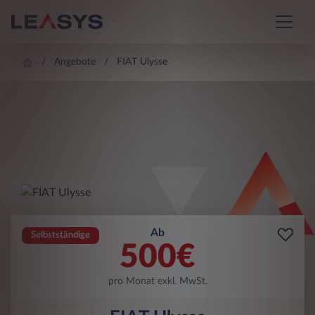
Angebote
FIAT Ulysse
Ab
Selbstständige
500
€
pro Monat exkl. MwSt.