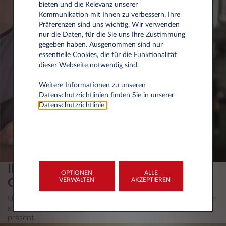
bieten und die Relevanz unserer
Kommunikation mit Ihnen zu verbessern. Ihre
Präferenzen sind uns wichtig. Wir verwenden
nur die Daten, für die Sie uns Ihre Zustimmung
gegeben haben. Ausgenommen sind nur
essentielle Cookies, die für die Funktionalität
dieser Webseite notwendig sind.
Weitere Informationen zu unseren
Datenschutzrichtlinien finden Sie in unserer
Datenschutzrichtlinie
.
IMMER AN IHRER SEITE, WIE EIN
OPTIONEN
ALLE
VERWALTEN
AKZEPTIEREN
GUTER REISEBEGLEITER
Um Ihnen den besten Service bieten zu können, sind unsere
sorgfältig ausgewählten Servicepartner in ganz Österreich
präsent.