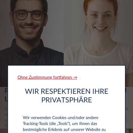
Ohne Zustimmung fortfahren →
FLEXIBILITÄT IST DER SCHLÜSSEL ZU
WIR RESPEKTIEREN IHRE
UNSEREM SERVICE
PRIVATSPHÄRE
Sie haben die Wahl: Sie wählen Ihr Wunschfahrzeug und die
von Ihnen gewünschten Services wie Wartung & Verschleiß
Wir verwenden Cookies und/oder andere
und Reifen. Und wenn sich Ihr Bedarf ändern sollte, können
Tracking‑Tools (die „Tools“), um Ihnen das
Sie jederzeit weitere Services zu einer fixen Rate ergänzen.
bestmögliche Erlebnis auf unserer Website zu