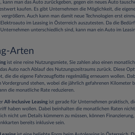
, kann man das Auto zurückgeben, gegen ein neues Auto tausch
stwert kaufen. Es gibt Unternehmen die Möglichkeit, die eigene
zu vergrößern. Auch kann man damit neue Technologien erst einm
 Elektroauto im Leasing in Österreich auszutesten. Da die Bedürf
Unternehmen unterschiedlich sind, kann man ein Auto im Leasi
ng-Arten
ing
ist eine reine Nutzungsmiete, Sie zahlen also einen monatlic
as Auto nach Ablauf des Nutzungszeitraums zurück. Diese Opti
, die die eigene Fahrzeugflotte regelmäßig erneuern wollen. Da
m Vordergrund stehen, wobei die jährlich gefahrenen Kilometer b
ann die monatliche Rate reduzieren.
er
All-inclusive Leasing
ist gerade für Unternehmen praktisch, di
riff haben wollen. Dabei beinhalten die monatlichen Raten nich
ich nicht um Details kümmern zu müssen, können Finanzierung,
kkarten bereits inklusive sein.
Leasing
ist eine beliebte Form beim Autoleasing in Österreich. D