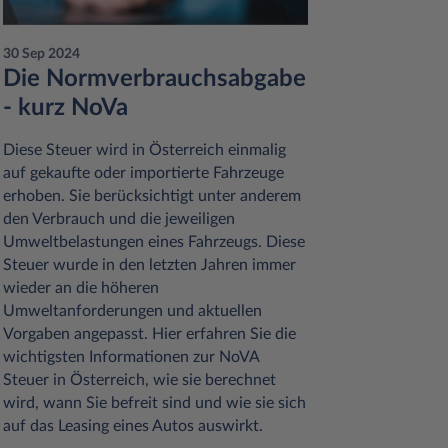
30 Sep 2024
01 Oct 20
Die Normverbrauchsabgabe
Alles 
- kurz NoVa
Elekt
Diese Steuer wird in Österreich einmalig
In den le
auf gekaufte oder importierte Fahrzeuge
damit au
erhoben. Sie berücksichtigt unter anderem
immer bel
den Verbrauch und die jeweiligen
Zahl von 
Umweltbelastungen eines Fahrzeugs. Diese
steigt au
Steuer wurde in den letzten Jahren immer
Nutzung 
wieder an die höheren
Elektroa
Umweltanforderungen und aktuellen
entstehen
Vorgaben angepasst. Hier erfahren Sie die
TIPPS
wichtigsten Informationen zur NoVA
Steuer in Österreich, wie sie berechnet
wird, wann Sie befreit sind und wie sie sich
auf das Leasing eines Autos auswirkt.