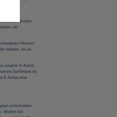
nen passen können.
heiden, ob
rschiedenen Marken
hr beliebt, ob als
nes unserer E-Autos
nserem Sortiment ist
se E-Autos eine
typen entscheiden.
n. Wollen Sie