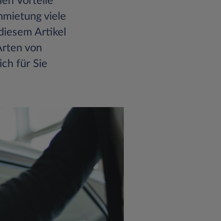
len Vorteile
nmietung viele
diesem Artikel
Arten von
ch für Sie