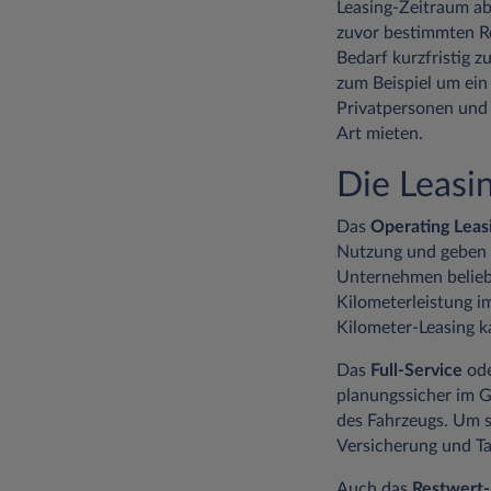
Leasing-Zeitraum ab
zuvor bestimmten Re
Bedarf kurzfristig 
zum Beispiel um ein
Privatpersonen und 
Art mieten.
Die Leasi
Das
Operating Leas
Nutzung und geben d
Unternehmen beliebt
Kilometerleistung i
Kilometer-Leasing k
Das
Full-Service
od
planungssicher im G
des Fahrzeugs. Um s
Versicherung und Tan
Auch das
Restwert-