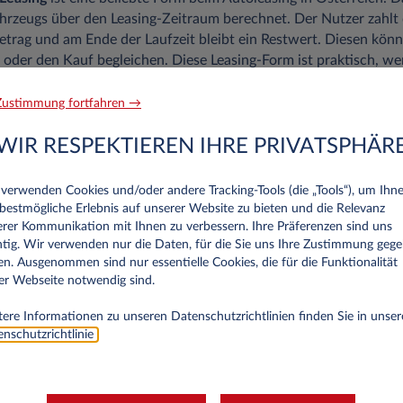
hrzeugs über den Leasing-Zeitraum berechnet. Der Nutzer zahlt
etrag und am Ende der Laufzeit bleibt ein Restwert. Diesen könn
oder den Kauf begleichen. Diese Leasing-Form ist praktisch, w
Beim
Auto Leasing Österreich mit Vollamortisation
wird hingegen
den Leasing-Zeitraum bezahlt. Es bleibt also kein Restwert nach
ustimmung fortfahren →
r alle, die das Auto langfristig behalten wollen. Auch die Leasi
 Option, wobei man einen bestehenden Leasingvertrag von einem
WIR RESPEKTIEREN IHRE PRIVATSPHÄR
verwenden Cookies und/oder andere Tracking‑Tools (die „Tools“), um Ihn
ines Leasings
bestmögliche Erlebnis auf unserer Website zu bieten und die Relevanz
rer Kommunikation mit Ihnen zu verbessern. Ihre Präferenzen sind uns
sing für Sie als Privatperson oder in Ihrem Unternehmen? Im Ver
tig. Wir verwenden nur die Daten, für die Sie uns Ihre Zustimmung geg
Fahrzeugs bietet das Autoleasing geringere monatliche Raten. Da
n. Ausgenommen sind nur essentielle Cookies, die für die Funktionalität
te Auto kaufen, sind die Verantwortlichkeiten und Kosten gerin
er Webseite notwendig sind.
bilität, wenn Sie nach Ablauf das Auto einfach zurückgeben und 
ere Informationen zu unseren Datenschutzrichtlinien finden Sie in unser
en Sie sich nicht um den Wiederverkauf oder den Wertverlust 
nschutzrichtlinie
.
 Unternehmen als Betriebskosten abgerechnet werden, kann Leas
rade bei einer größeren Fahrzeugflotte kann dies sinnvoll sein u
n sich die Kosten besser im Voraus planen und bieten eine besse