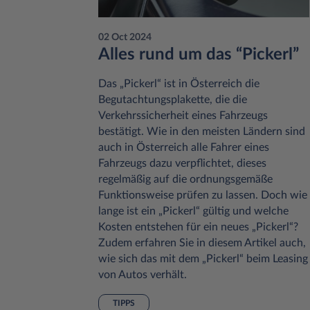
02 Oct 2024
it
Alles rund um das “Pickerl”
eln
Das „Pickerl“ ist in Österreich die
Begutachtungsplakette, die die
ter, der
Verkehrssicherheit eines Fahrzeugs
iele ein
bestätigt. Wie in den meisten Ländern sind
laubt
auch in Österreich alle Fahrer eines
eit. In
Fahrzeugs dazu verpflichtet, dieses
r während
regelmäßig auf die ordnungsgemäße
Regeln
Funktionsweise prüfen zu lassen. Doch wie
l erfahren
lange ist ein „Pickerl“ gültig und welche
derheiten,
Kosten entstehen für ein neues „Pickerl“?
 Regeln
Zudem erfahren Sie in diesem Artikel auch,
ch.
wie sich das mit dem „Pickerl“ beim Leasing
von Autos verhält.
TIPPS