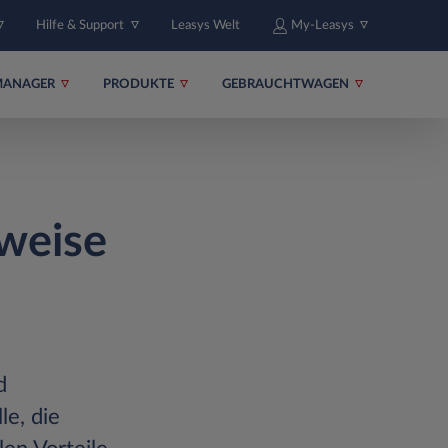
Hilfe & Support
Leasys Welt
My-Leasys
MANAGER
PRODUKTE
GEBRAUCHTWAGEN
sweise
d
le, die