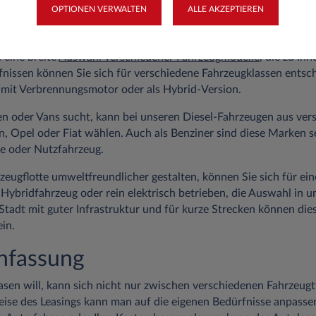
OPTIONEN VERWALTEN
ALLE AKZEPTIEREN
 und Modelle
 eine breite
Auswahl verschiedener Fahrzeugmodelle
, die zu Ih
fnissen können Sie sich für verschiedene Fahrzeugklassen entsc
ch mit Verbrennungsmotor oder als Hybrid-Version.
n oder Vans sucht, kann bei unseren Diesel-Fahrzeugen aus ve
, Opel oder Fiat wählen. Auch als Benziner sind diese Marken se
e oder Nutzfahrzeug.
rzeugflotte umweltfreundlicher gestalten, können Sie sich für ei
 Hybridfahrzeug oder rein elektrisch betrieben, die Auswahl in u
 Stadt mit guter Infrastruktur und für kurze Strecken können die
in.
fassung
asen will, kann sich nicht nur zwischen verschiedenen Fahrzeug
ise des Leasings kann man auf die eigenen Bedürfnisse anpasse