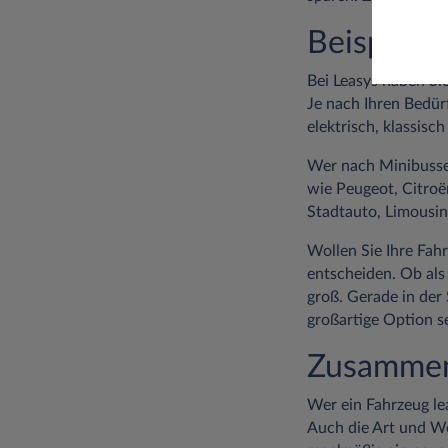
Beispiele
Bei Leasys haben Sie
Je nach Ihren Bedür
elektrisch, klassis
Wer nach Minibusse
wie Peugeot, Citroën
Stadtauto, Limousin
Wollen Sie Ihre Fah
entscheiden. Ob als
groß. Gerade in der
großartige Option se
Zusammen
Wer ein Fahrzeug le
Auch die Art und We