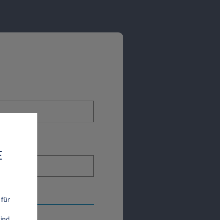
E
 für
ind.