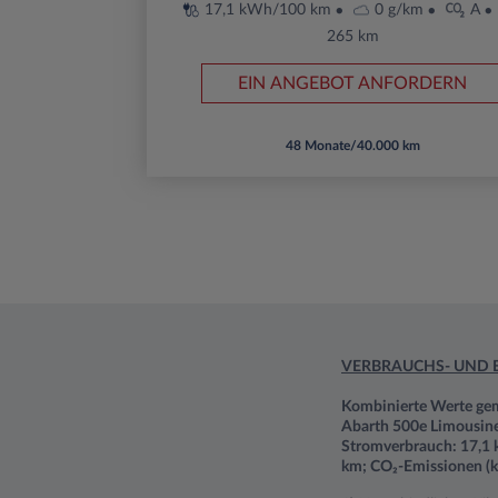
17,1 kWh/100 km
0 g/km
A
265 km
EIN ANGEBOT ANFORDERN
48 Monate/40.000 km
VERBRAUCHS- UND 
Kombinierte Werte g
Abarth 500e Limousine
Stromverbrauch: 17,1 
km; CO₂-Emissionen (k