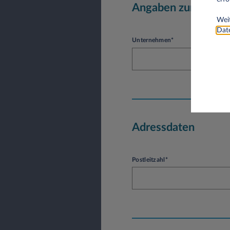
Angaben zum Unte
Weit
Date
Unternehmen*
Adressdaten
Postleitzahl*