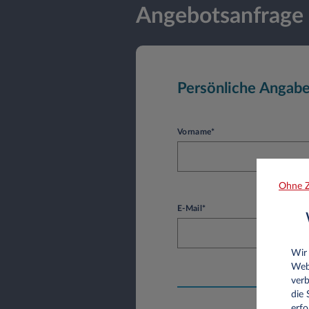
Angebotsanfrage
Persönliche Angab
Vorname*
Ohne Z
E-Mail*
Wir
Web
verb
die
erfo